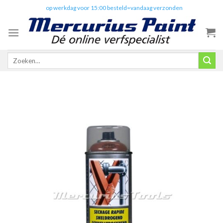
Skip
✔️
op werkdag voor 15:00 besteld=vandaag verzonden
to
content
Zoeken
naar: