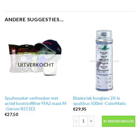
ANDERE SUGGESTIES…
UITVERKOCHT
Spuitmasker verfmasker met
Blanke lak hooglans 2K in
actief koolstoffilter FFA2 maat M
spuitbus 500ml -ColorMatic
-Gerson 8211E2
€
29,95
€
27,50
Blanke lak hooglans 2K in spuitbus 50
IN WINKELWAGEN