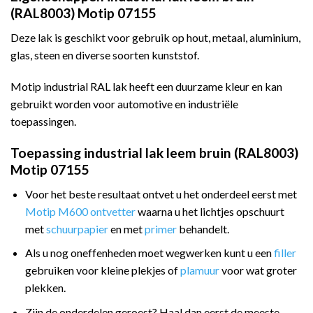
(RAL8003) Motip 07155
Deze lak is geschikt voor gebruik op hout, metaal, aluminium,
glas, steen en diverse soorten kunststof.
Motip industrial RAL lak heeft een duurzame kleur en kan
gebruikt worden voor automotive en industriële
toepassingen.
Toepassing industrial lak leem bruin (RAL8003)
Motip 07155
Voor het beste resultaat ontvet u het onderdeel eerst met
Motip M600 ontvetter
waarna u het lichtjes opschuurt
met
schuurpapier
en met
primer
behandelt.
Als u nog oneffenheden moet wegwerken kunt u een
filler
gebruiken voor kleine plekjes of
plamuur
voor wat groter
plekken.
Zijn de onderdelen geroest? Haal dan eerst de meeste