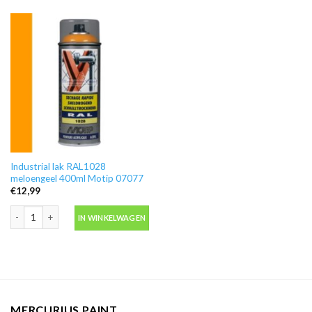
Industrial lak RAL1028
meloengeel 400ml Motip 07077
€
12,99
Industrial lak RAL1028 meloengeel 400ml Motip 07077 aantal
IN WINKELWAGEN
MERCURIUS PAINT