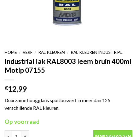
HOME
/
VERF
/
RAL KLEUREN
/
RAL KLEUREN INDUSTRIAL
Industrial lak RAL8003 leem bruin 400ml
Motip 07155
12,99
€
Duurzame hoogglans spuitbusverf in meer dan 125
verschillende RAL kleuren.
Op voorraad
Industrial lak RAL8003 leem bruin 400ml Motip 07155 aantal
IN WINKELWAGEN