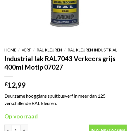
HOME
/
VERF
/
RAL KLEUREN
/
RAL KLEUREN INDUSTRIAL
Industrial lak RAL7043 Verkeers grijs
400ml Motip 07027
12,99
€
Duurzame hoogglans spuitbusverf in meer dan 125
verschillende RAL kleuren.
Op voorraad
Industrial lak RAL7043 Verkeers grijs 400ml Motip 07027 aantal
IN WINKELWAGEN