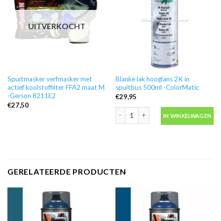
UITVERKOCHT
Spuitmasker verfmasker met
Blanke lak hooglans 2K in
actief koolstoffilter FFA2 maat M
spuitbus 500ml -ColorMatic
-Gerson 8211E2
€
29,95
€
27,50
Blanke lak hooglans 2K in spuitbus 50
IN WINKELWAGEN
GERELATEERDE PRODUCTEN