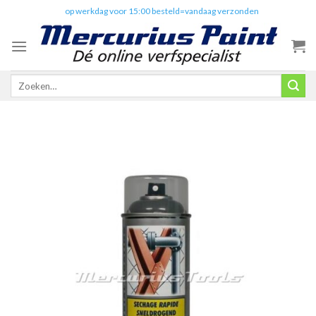
Skip
✔️
op werkdag voor 15:00 besteld=vandaag verzonden
to
content
Zoeken
naar: