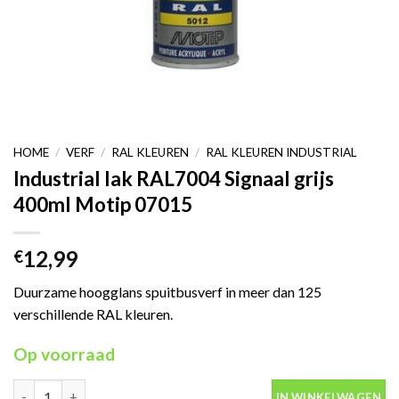
HOME
/
VERF
/
RAL KLEUREN
/
RAL KLEUREN INDUSTRIAL
Industrial lak RAL7004 Signaal grijs
400ml Motip 07015
12,99
€
Duurzame hoogglans spuitbusverf in meer dan 125
verschillende RAL kleuren.
Op voorraad
Industrial lak RAL7004 Signaal grijs 400ml Motip 07015 aantal
IN WINKELWAGEN