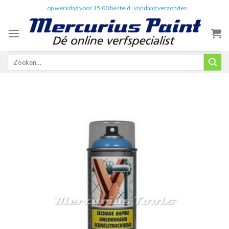
Skip
✔️
op werkdag voor 15:00 besteld=vandaag verzonden
to
content
Zoeken
naar: