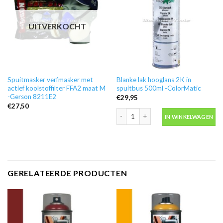
UITVERKOCHT
Spuitmasker verfmasker met
Blanke lak hooglans 2K in
actief koolstoffilter FFA2 maat M
spuitbus 500ml -ColorMatic
-Gerson 8211E2
€
29,95
€
27,50
Blanke lak hooglans 2K in spuitbus 50
IN WINKELWAGEN
GERELATEERDE PRODUCTEN