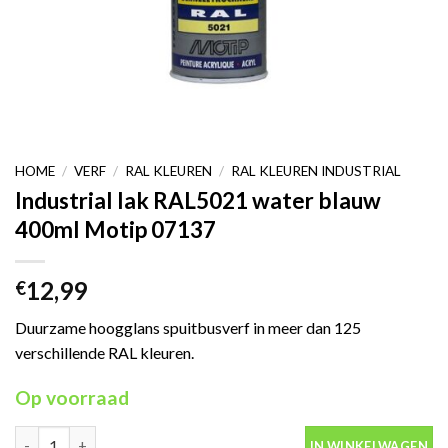
HOME
/
VERF
/
RAL KLEUREN
/
RAL KLEUREN INDUSTRIAL
Industrial lak RAL5021 water blauw
400ml Motip 07137
12,99
€
Duurzame hoogglans spuitbusverf in meer dan 125
verschillende RAL kleuren.
Op voorraad
Industrial lak RAL5021 water blauw 400ml Motip 07137 aantal
IN WINKELWAGEN