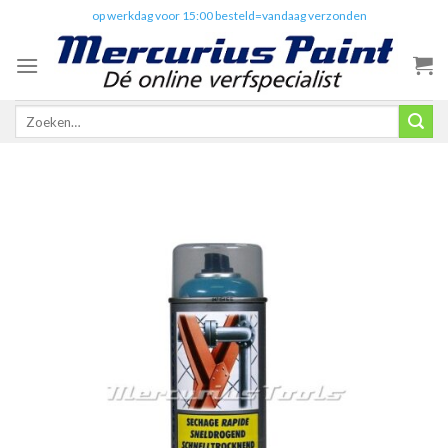
Skip
✔️
op werkdag voor 15:00 besteld=vandaag verzonden
to
content
Zoeken
naar: