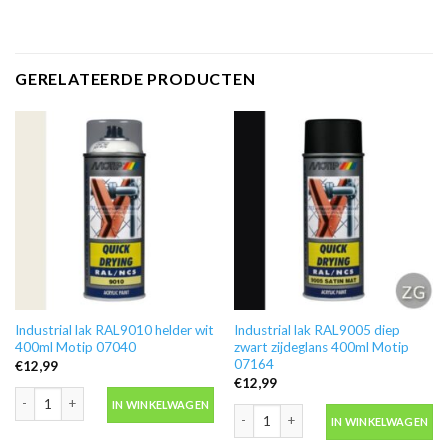
GERELATEERDE PRODUCTEN
Industrial lak RAL9010 helder wit
Industrial lak RAL9005 diep
400ml Motip 07040
zwart zijdeglans 400ml Motip
07164
€
12,99
€
12,99
Industrial lak RAL9010 helder wit 400ml Motip 07040 aantal
IN WINKELWAGEN
Industrial lak RAL9005 diep zwart zij
IN WINKELWAGEN