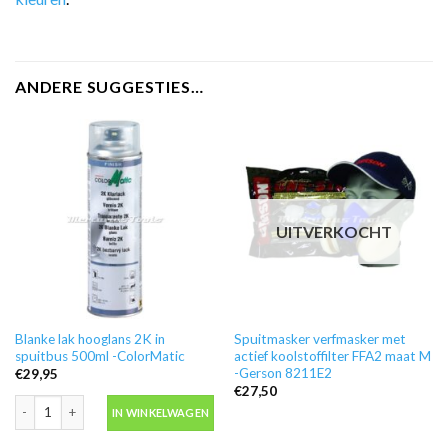
ANDERE SUGGESTIES…
UITVERKOCHT
Blanke lak hooglans 2K in
Spuitmasker verfmasker met
spuitbus 500ml -ColorMatic
actief koolstoffilter FFA2 maat M
-Gerson 8211E2
€
29,95
€
27,50
Blanke lak hooglans 2K in spuitbus 500ml -ColorMatic aantal
IN WINKELWAGEN