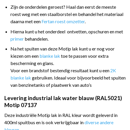
Zijn de onderdelen geroest? Haal dan eerst de meeste
roest weg met een staalborstel en behandel het materiaal
daarna met een
Fertan roest omzetter
.
Hierna kunt u het onderdeel ontvetten, opschuren en met
primer
behandelen.
Na het spuiten van deze Motip lak kunt u er nog voor
kiezen om een
blanke lak
toe te passen voor extra
bescherming en glans.
Voor een brandstof bestendig resultaat kunt u een
2K
blanke lak
gebruiken. Ideaal voor bijvoorbeeld het spuiten
van benzinetanks of plaatwerk van auto’s
Levering industrial lak water blauw (RAL5021)
Motip 07137
Deze industriële Motip lak in RAL kleur wordt geleverd in
400ml spuitbus en is ook verkrijgbaar in
diverse andere
kleuren
.