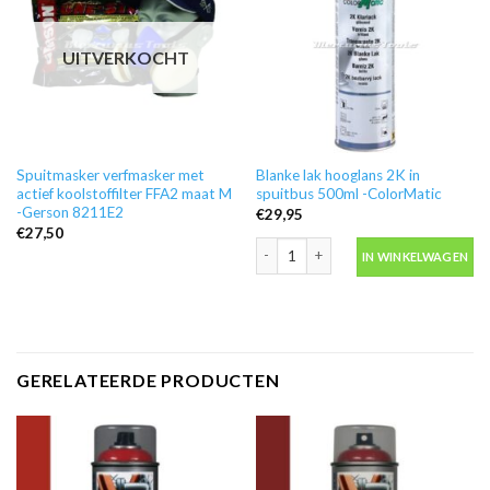
UITVERKOCHT
Spuitmasker verfmasker met
Blanke lak hooglans 2K in
actief koolstoffilter FFA2 maat M
spuitbus 500ml -ColorMatic
-Gerson 8211E2
€
29,95
€
27,50
Blanke lak hooglans 2K in spuitbus 50
IN WINKELWAGEN
GERELATEERDE PRODUCTEN