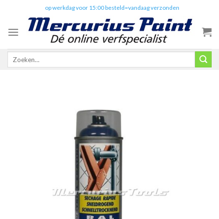
Skip
✔️
op werkdag voor 15:00 besteld=vandaag verzonden
to
content
Zoeken
naar: