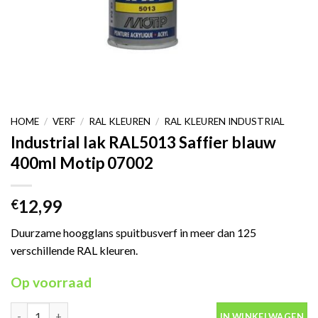
HOME
/
VERF
/
RAL KLEUREN
/
RAL KLEUREN INDUSTRIAL
Industrial lak RAL5013 Saffier blauw
400ml Motip 07002
12,99
€
Duurzame hoogglans spuitbusverf in meer dan 125
verschillende RAL kleuren.
Op voorraad
Industrial lak RAL5013 Saffier blauw 400ml Motip 07002 aantal
IN WINKELWAGEN