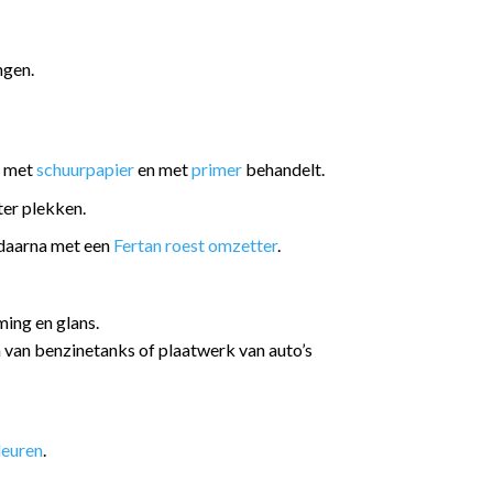
ngen.
t met
schuurpapier
en met
primer
behandelt.
er plekken.
 daarna met een
Fertan roest omzetter
.
ming en glans.
n van benzinetanks of plaatwerk van auto’s
leuren
.