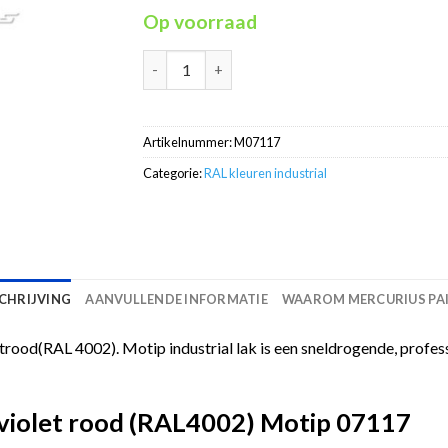
Op voorraad
Industrial lak RAL4002 violet-rood 400ml Mo
Artikelnummer:
M07117
Categorie:
RAL kleuren industrial
CHRIJVING
AANVULLENDE INFORMATIE
WAAROM MERCURIUS PA
etrood(RAL 4002). Motip industrial lak is een sneldrogende, prof
k violet rood (RAL4002) Motip 07117