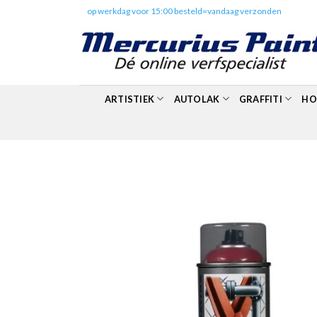
Skip
✔️
op werkdag voor 15:00 besteld=vandaag verzonden
to
content
ARTISTIEK
AUTOLAK
GRAFFITI
HO