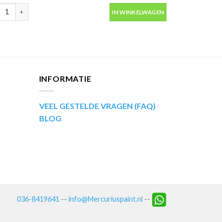
 aantal
ustrial lak RAL3020 verkeers rood 400ml Motip 07088 aantal
IN WINKELWAGEN
INFORMATIE
VEEL GESTELDE VRAGEN (FAQ)
BLOG
036-8419641
--
info@Mercuriuspaint.nl
--