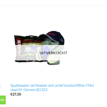
UITVERKOCHT
Spuitmasker verfmasker met actief koolstoffilter FFA2
c
maat M -Gerson 8211E2
€
27,50
 aantal
GEN