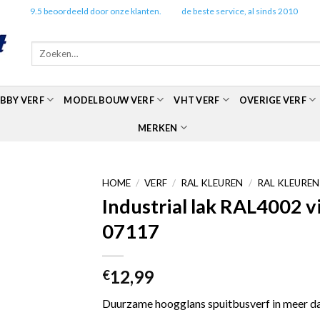
✔️
9.5 beoordeeld door onze klanten.
✔️
de beste service, al sinds 2010
Zoeken
naar:
BBY VERF
MODELBOUW VERF
VHT VERF
OVERIGE VERF
MERKEN
HOME
/
VERF
/
RAL KLEUREN
/
RAL KLEUREN
Industrial lak RAL4002 
07117
12,99
€
Duurzame hoogglans spuitbusverf in meer da