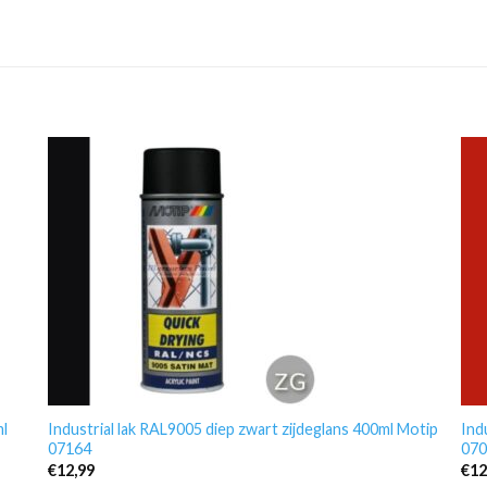
ml
Industrial lak RAL9005 diep zwart zijdeglans 400ml Motip
Ind
07164
070
€
12,99
€
12