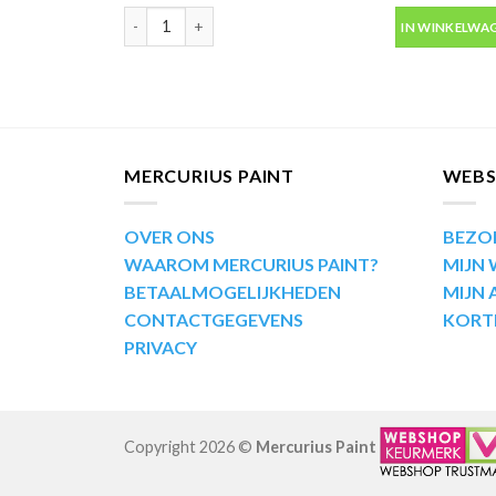
Industrial lak RAL1015 licht ivoor wit hoogglans 400
IN WINKELWA
MERCURIUS PAINT
WEB
OVER ONS
BEZO
WAAROM MERCURIUS PAINT?
MIJN
BETAALMOGELIJKHEDEN
MIJN
CONTACTGEGEVENS
KORT
PRIVACY
Copyright 2026 ©
Mercurius Paint