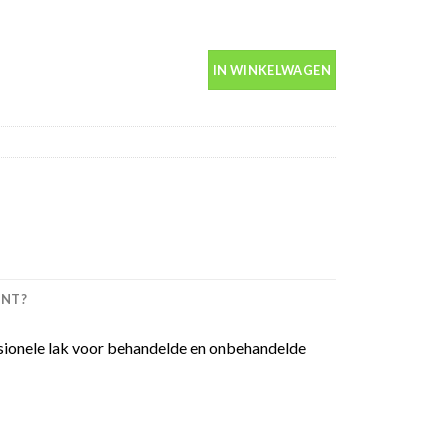
tip 07117 aantal
IN WINKELWAGEN
INT?
essionele lak voor behandelde en onbehandelde