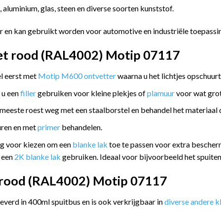
 aluminium, glas, steen en diverse soorten kunststof.
r en kan gebruikt worden voor automotive en industriële toepassi
olet rood (RAL4002) Motip 07117
el eerst met
Motip M600 ontvetter
waarna u het lichtjes opschuur
 u een
filler
gebruiken voor kleine plekjes of
plamuur
voor wat grot
 meeste roest weg met een staalborstel en behandel het materiaal
uren en met
primer
behandelen.
og voor kiezen om een
blanke lak
toe te passen voor extra bescher
u een
2K blanke lak
gebruiken. Ideaal voor bijvoorbeeld het spuite
et rood (RAL4002) Motip 07117
everd in 400ml spuitbus en is ook verkrijgbaar in
diverse andere k