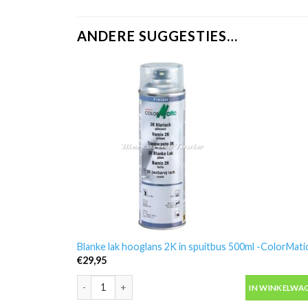
ANDERE SUGGESTIES…
Blanke lak hooglans 2K in spuitbus 500ml -ColorMati
€
29,95
Blanke lak hooglans 2K in spuitbus 500ml -ColorMatic
IN WINKELWA