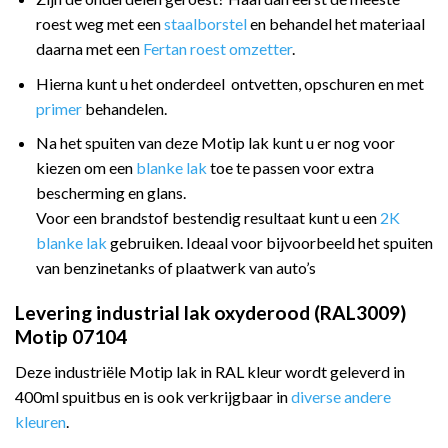
roest weg met een
staalborstel
en behandel het materiaal
daarna met een
Fertan roest omzetter
.
Hierna kunt u het onderdeel ontvetten, opschuren en met
primer
behandelen.
Na het spuiten van deze Motip lak kunt u er nog voor
kiezen om een
blanke lak
toe te passen voor extra
bescherming en glans.
Voor een brandstof bestendig resultaat kunt u een
2K
blanke lak
gebruiken. Ideaal voor bijvoorbeeld het spuiten
van benzinetanks of plaatwerk van auto’s
Levering industrial lak oxyderood (RAL3009)
Motip 07104
Deze industriële Motip lak in RAL kleur wordt geleverd in
400ml spuitbus en is ook verkrijgbaar in
diverse andere
kleuren
.