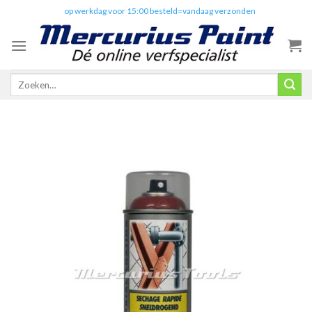
Skip
✔️
op werkdag voor 15:00 besteld=vandaag verzonden
to
content
Zoeken
naar: