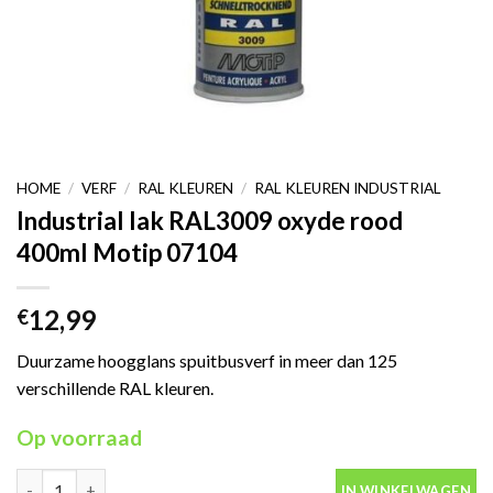
HOME
/
VERF
/
RAL KLEUREN
/
RAL KLEUREN INDUSTRIAL
Industrial lak RAL3009 oxyde rood
400ml Motip 07104
12,99
€
Duurzame hoogglans spuitbusverf in meer dan 125
verschillende RAL kleuren.
Op voorraad
Industrial lak RAL3009 oxyde rood 400ml Motip 07104 aantal
IN WINKELWAGEN