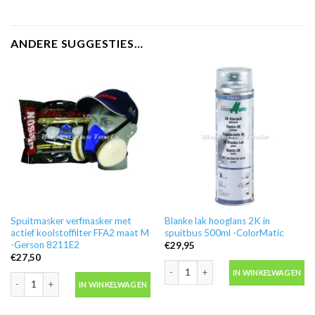
ANDERE SUGGESTIES…
Spuitmasker verfmasker met
Blanke lak hooglans 2K in
actief koolstoffilter FFA2 maat M
spuitbus 500ml -ColorMatic
-Gerson 8211E2
€
29,95
€
27,50
Blanke lak hooglans 2K in spuitbus 50
IN WINKELWAGEN
Spuitmasker verfmasker met actief koolstoffilter FFA2 maat M -Gerson 821
IN WINKELWAGEN