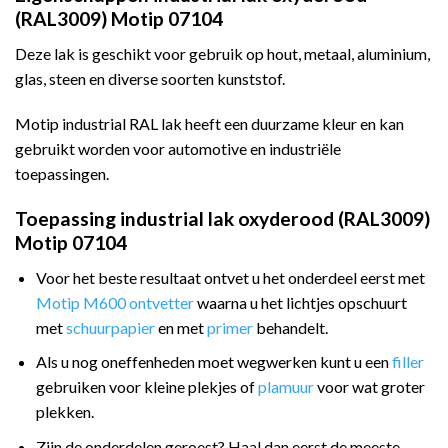
(RAL3009) Motip 07104
Deze lak is geschikt voor gebruik op hout, metaal, aluminium,
glas, steen en diverse soorten kunststof.
Motip industrial RAL lak heeft een duurzame kleur en kan
gebruikt worden voor automotive en industriële
toepassingen.
Toepassing industrial lak oxyderood (RAL3009)
Motip 07104
Voor het beste resultaat ontvet u het onderdeel eerst met
Motip M600 ontvetter
waarna u het lichtjes opschuurt
met
schuurpapier
en met
primer
behandelt.
Als u nog oneffenheden moet wegwerken kunt u een
filler
gebruiken voor kleine plekjes of
plamuur
voor wat groter
plekken.
Zijn de onderdelen geroest? Haal dan eerst de meeste