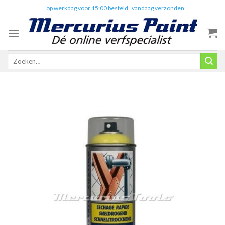
Skip
✔️
op werkdag voor 15:00 besteld=vandaag verzonden
to
content
Zoeken
naar: