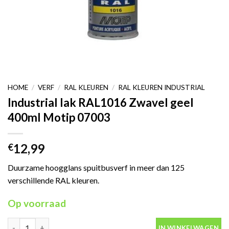
HOME
/
VERF
/
RAL KLEUREN
/
RAL KLEUREN INDUSTRIAL
Industrial lak RAL1016 Zwavel geel
400ml Motip 07003
12,99
€
Duurzame hoogglans spuitbusverf in meer dan 125
verschillende RAL kleuren.
Op voorraad
Industrial lak RAL1016 Zwavel geel 400ml Motip 07003 aantal
IN WINKELWAGEN