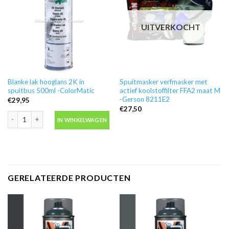
UITVERKOCHT
Blanke lak hooglans 2K in
Spuitmasker verfmasker met
spuitbus 500ml -ColorMatic
actief koolstoffilter FFA2 maat M
-Gerson 8211E2
€
29,95
€
27,50
Blanke lak hooglans 2K in spuitbus 500ml -ColorMatic aantal
IN WINKELWAGEN
GERELATEERDE PRODUCTEN