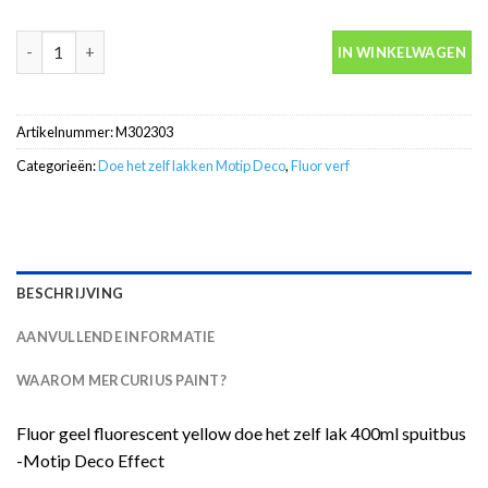
Fluor geel fluorescent yellow doe het zelf lak 400ml spuitbus -
IN WINKELWAGEN
Artikelnummer:
M302303
Categorieën:
Doe het zelf lakken Motip Deco
,
Fluor verf
BESCHRIJVING
AANVULLENDE INFORMATIE
WAAROM MERCURIUS PAINT?
Fluor geel fluorescent yellow doe het zelf lak 400ml spuitbus
-Motip Deco Effect