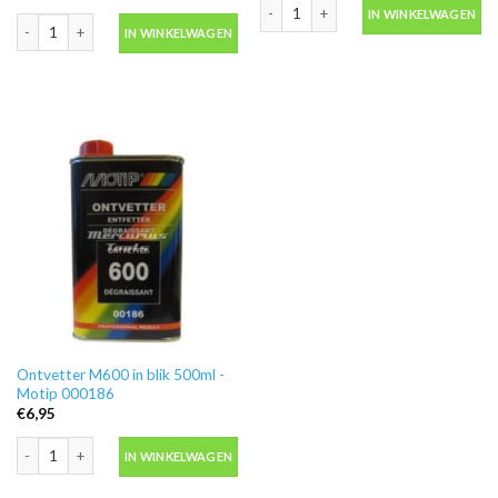
Primer wit doe het zelf lak 400ml spu
IN WINKELWAGEN
Blanke hoogglans acryl hg doe het zelf lak 400ml spuitbus -Motip Deco Effec
IN WINKELWAGEN
Ontvetter M600 in blik 500ml -
Motip 000186
€
6,95
Ontvetter M600 in blik 500ml -Motip 000186 aantal
IN WINKELWAGEN