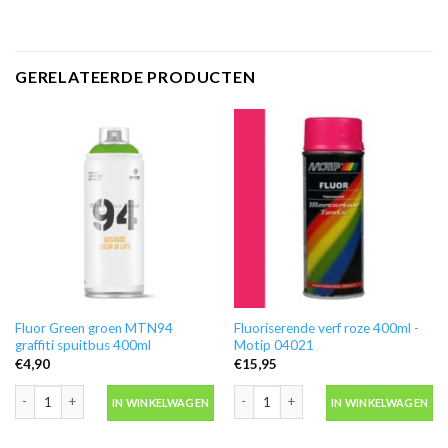
GERELATEERDE PRODUCTEN
Fluor Green groen MTN94
Fluoriserende verf roze 400ml -
graffiti spuitbus 400ml
Motip 04021
€
4,90
€
15,95
Fluor Green groen MTN94 graffiti spuitbus 400ml aantal
Fluoriserende verf roze 400ml -Motip
IN WINKELWAGEN
IN WINKELWAGEN