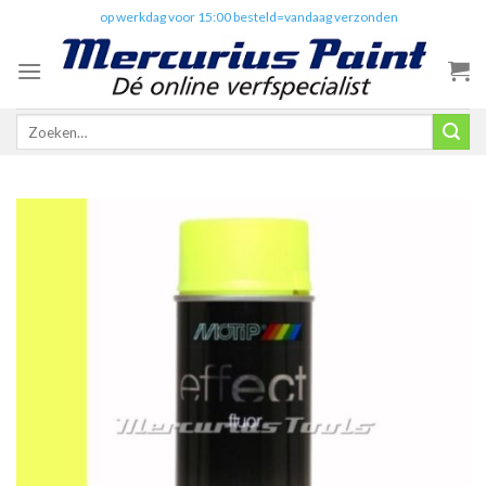
Skip
✔️
op werkdag voor 15:00 besteld=vandaag verzonden
to
content
Zoeken
naar: