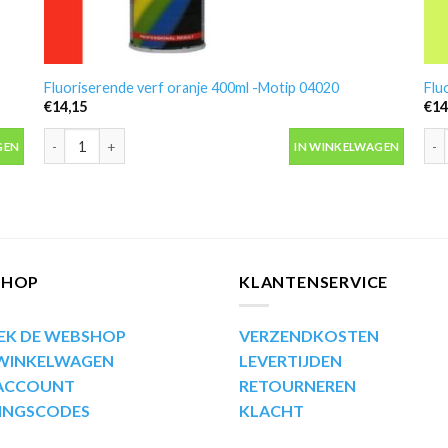
Fluoriserende verf oranje 400ml -Motip 04020
Flu
€
14,15
€
14
al
Fluoriserende verf oranje 400ml -Motip 04020 aantal
Flu
GEN
IN WINKELWAGEN
SHOP
KLANTENSERVICE
EK DE WEBSHOP
VERZENDKOSTEN
 WINKELWAGEN
LEVERTIJDEN
 ACCOUNT
RETOURNEREN
INGSCODES
KLACHT