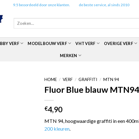
✔️
9.5 beoordeeld door onze klanten.
✔️
de beste service, al sinds 2010
Zoeken
naar:
BBY VERF
MODELBOUW VERF
VHT VERF
OVERIGE VERF
MERKEN
HOME
/
VERF
/
GRAFFITI
/
MTN 94
Fluor Blue blauw MTN94 
4,90
€
MTN 94, hoogwaardige graffiti in een 400ml 
200 kleuren
.