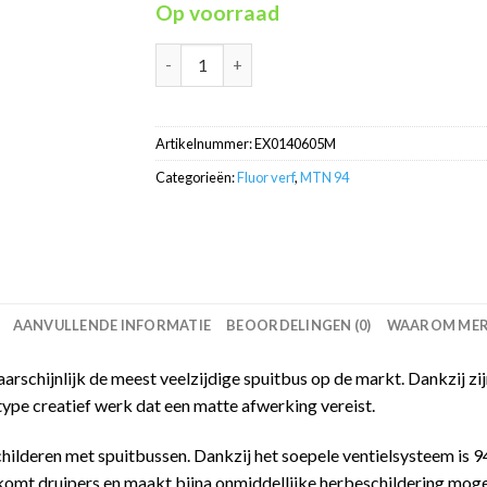
Op voorraad
Fluor Blue blauw MTN94 graffiti spuitbus 400
Artikelnummer:
EX0140605M
Categorieën:
Fluor verf
,
MTN 94
AANVULLENDE INFORMATIE
BEOORDELINGEN (0)
WAAROM MERC
schijnlijk de meest veelzijdige spuitbus op de markt. Dankzij zijn
type creatief werk dat een matte afwerking vereist.
childeren met spuitbussen. Dankzij het soepele ventielsysteem is
omt druipers en maakt bijna onmiddellijke herbeschildering mogel