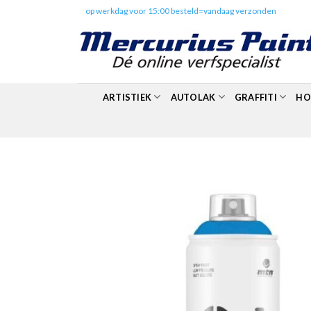
Skip
✔️
op werkdag voor 15:00 besteld=vandaag verzonden
to
content
ARTISTIEK
AUTOLAK
GRAFFITI
HO