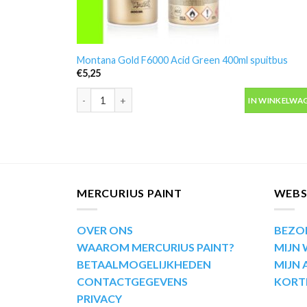
Montana Gold F6000 Acid Green 400ml spuitbus
€
5,25
Montana Gold F6000 Acid Green 400ml spuitbus aant
IN WINKELWA
MERCURIUS PAINT
WEB
OVER ONS
BEZO
WAAROM MERCURIUS PAINT?
MIJN
BETAALMOGELIJKHEDEN
MIJN
CONTACTGEGEVENS
KORT
PRIVACY