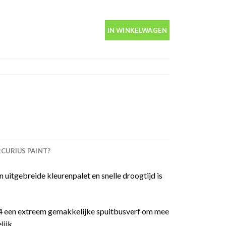
ml aantal
IN WINKELWAGEN
URIUS PAINT?
 uitgebreide kleurenpalet en snelle droogtijd is
 94 een extreem gemakkelijke spuitbusverf om mee
ijk.