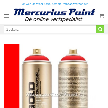
Skip
✔️
op werkdag voor 15:00 besteld=vandaag verzonden
to
content
Zoeken
naar: