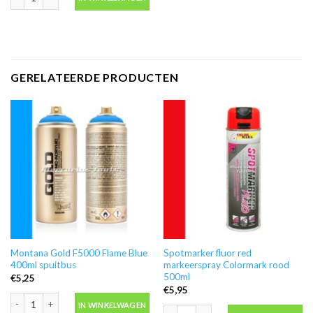
GERELATEERDE PRODUCTEN
Montana Gold F5000 Flame Blue
Spotmarker fluor red
400ml spuitbus
markeerspray Colormark rood
500ml
€
5,25
€
5,95
Montana Gold F5000 Flame Blue 400ml spuitbus aantal
IN WINKELWAGEN
Spotmarker fluor red markeerspray C