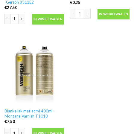
-Gerson 8311E2
€
0,25
€
27,50
Level 1 caps lichtgroen extrafine spu
IN WINKELWAGEN
Spuitmasker verfmasker met actief koolstoffilter FFA2 maat L -Gerson 8311
IN WINKELWAGEN
Blanke lak mat acryl 400ml -
Montana Varnish T1010
€
7,50
Blanke lak mat acryl 400ml -Montana Varnish T1010 aantal
IN WINKELWAGEN