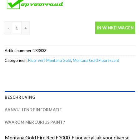
Montana Gold F3000 Fire Red 400ml spuitbus aantal
IN WINKELWAGEN
Artikelnummer:
283833
Categorieën:
Fluor verf
,
Montana Gold
,
Montana Gold Fluorescent
BESCHRIJVING
AANVULLENDE INFORMATIE
WAAROM MERCURIUS PAINT?
Montana Gold Fire Red F3000. Fluor acryl lak voor diverse