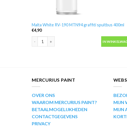
Malta White RV-190 MTN94 graffiti spuitbus 400ml
€
4,90
Malta White RV-190 MTN94 graffiti spuitbus 400ml a
IN WINKELWA
MERCURIUS PAINT
WEB
OVER ONS
BEZO
WAAROM MERCURIUS PAINT?
MIJN
BETAALMOGELIJKHEDEN
MIJN
CONTACTGEGEVENS
KORT
PRIVACY