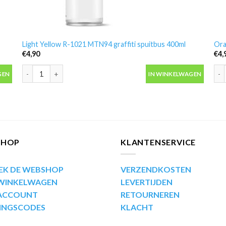
Light Yellow R-1021 MTN94 graffiti spuitbus 400ml
Ora
€
4,90
€
4,
antal
Light Yellow R-1021 MTN94 graffiti spuitbus 400ml aantal
Ora
GEN
IN WINKELWAGEN
SHOP
KLANTENSERVICE
EK DE WEBSHOP
VERZENDKOSTEN
 WINKELWAGEN
LEVERTIJDEN
 ACCOUNT
RETOURNEREN
INGSCODES
KLACHT