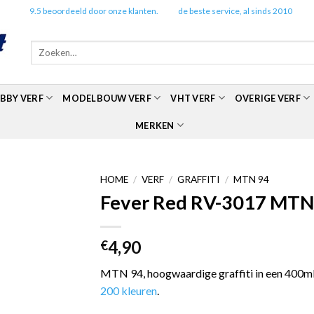
✔️
9.5 beoordeeld door onze klanten.
✔️
de beste service, al sinds 2010
Zoeken
naar:
BBY VERF
MODELBOUW VERF
VHT VERF
OVERIGE VERF
MERKEN
HOME
/
VERF
/
GRAFFITI
/
MTN 94
Fever Red RV-3017 MTN9
4,90
€
MTN 94, hoogwaardige graffiti in een 400ml 
200 kleuren
.