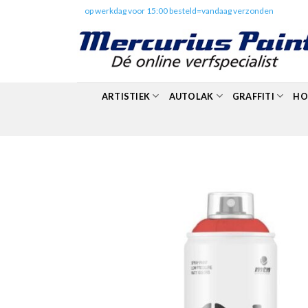
Skip
✔️
op werkdag voor 15:00 besteld=vandaag verzonden
to
content
ARTISTIEK
AUTOLAK
GRAFFITI
HO