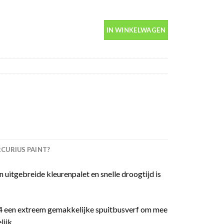
00ml aantal
IN WINKELWAGEN
URIUS PAINT?
 uitgebreide kleurenpalet en snelle droogtijd is
 94 een extreem gemakkelijke spuitbusverf om mee
ijk.