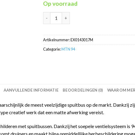
Op voorraad
Fever Red RV-3017 MTN94 graffiti spuitbus 4
Artikelnummer:
EX0143017M
Categorie:
MTN 94
AANVULLENDE INFORMATIE
BEOORDELINGEN (0)
WAAROM MERC
schijnlijk de meest veelzijdige spuitbus op de markt. Dankzij zijn
type creatief werk dat een matte afwerking vereist.
childeren met spuitbussen. Dankzij het soepele ventielsysteem is
omt druipers en maakt bijna onmiddellijke herbeschildering mogel