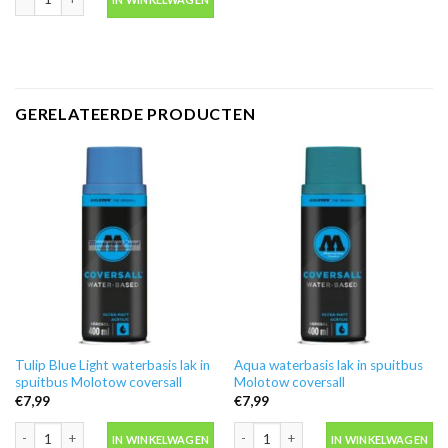
GERELATEERDE PRODUCTEN
Tulip Blue Light waterbasis lak in
Aqua waterbasis lak in spuitbus
spuitbus Molotow coversall
Molotow coversall
€
7,99
€
7,99
Tulip Blue Light waterbasis lak in spuitbus Molotow coversall aantal
Aqua waterbasis lak in spuitbus Molo
IN WINKELWAGEN
IN WINKELWAGEN