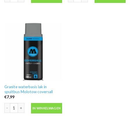
Granite waterbasis lak in
spuitbus Molotow coversall
€
7,99
Granite waterbasis lak in spuitbus Molotow coversall aantal
IN WINKELWAGEN