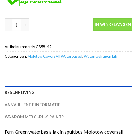
Fern Green waterbasis lak in spuitbus Molotow coversall aantal
IN WINKELWAGEN
Artikelnummer:
MC358142
Categorieën:
Molotow CoversAll Waterbased
,
Watergedragen lak
BESCHRIJVING
AANVULLENDE INFORMATIE
WAAROM MERCURIUS PAINT?
Fern Green waterbasis lak in spuitbus Molotow coversall