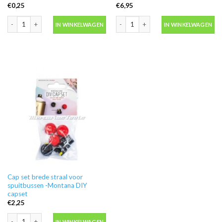
€
0,25
€
6,95
Level 1 caps lichtgroen extrafine spuitkopje los -Montana aantal
Ontvetter M600 in blik 500ml -Motip 
IN WINKELWAGEN
IN WINKELWAGEN
Cap set brede straal voor
spuitbussen -Montana DIY
capset
€
2,25
Cap set brede straal voor spuitbussen -Montana DIY capset aantal
IN WINKELWAGEN