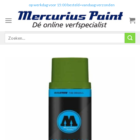
Skip
✔️
op werkdag voor 15:00 besteld=vandaag verzonden
to
content
Zoeken
naar: