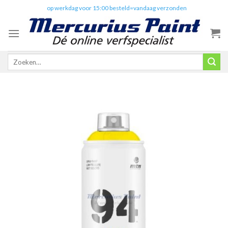
Skip
✔️
op werkdag voor 15:00 besteld=vandaag verzonden
to
content
Zoeken
naar: