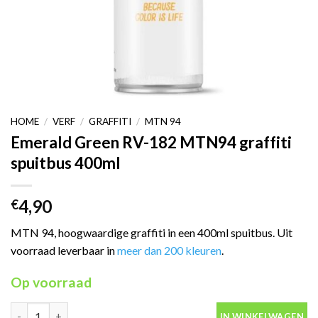
HOME
/
VERF
/
GRAFFITI
/
MTN 94
Emerald Green RV-182 MTN94 graffiti
spuitbus 400ml
4,90
€
MTN 94, hoogwaardige graffiti in een 400ml spuitbus. Uit
voorraad leverbaar in
meer dan 200 kleuren
.
Op voorraad
Emerald Green RV-182 MTN94 graffiti spuitbus 400ml aantal
IN WINKELWAGEN