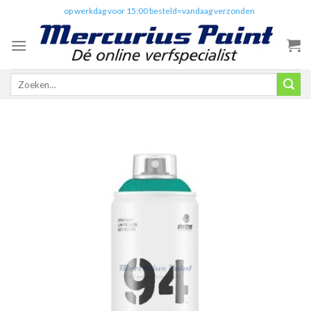
Skip
✔️
op werkdag voor 15:00 besteld=vandaag verzonden
to
content
Zoeken
naar: