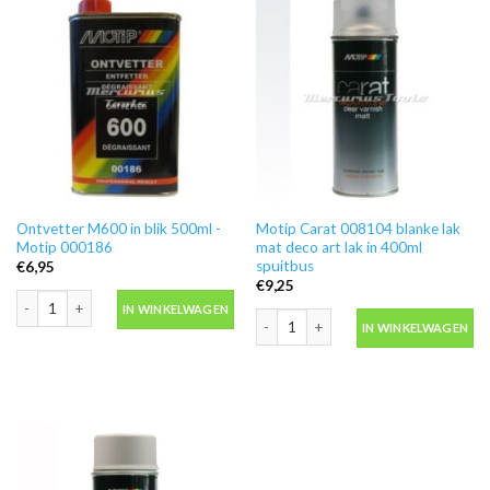
Ontvetter M600 in blik 500ml -
Motip Carat 008104 blanke lak
Motip 000186
mat deco art lak in 400ml
spuitbus
€
6,95
€
9,25
Ontvetter M600 in blik 500ml -Motip 000186 aantal
IN WINKELWAGEN
Motip Carat 008104 blanke lak mat dec
IN WINKELWAGEN