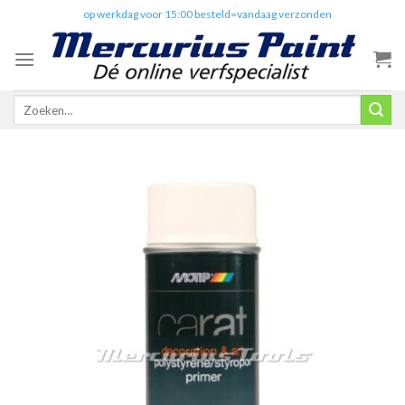
Skip
✔️
op werkdag voor 15:00 besteld=vandaag verzonden
to
content
Zoeken
naar: