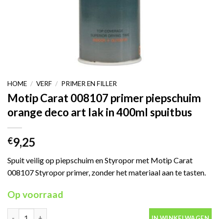
HOME
/
VERF
/
PRIMER EN FILLER
Motip Carat 008107 primer piepschuim
orange deco art lak in 400ml spuitbus
9,25
€
Spuit veilig op piepschuim en Styropor met Motip Carat
008107 Styropor primer, zonder het materiaal aan te tasten.
Op voorraad
Motip Carat 008107 primer piepschuim orange deco art lak in 40
IN WINKELWAGEN