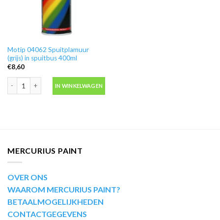
Motip 04062 Spuitplamuur
(grijs) in spuitbus 400ml
€
8,60
Motip 04062 Spuitplamuur (grijs) in spuitbus 400ml aantal
IN WINKELWAGEN
MERCURIUS PAINT
OVER ONS
WAAROM MERCURIUS PAINT?
BETAALMOGELIJKHEDEN
CONTACTGEGEVENS