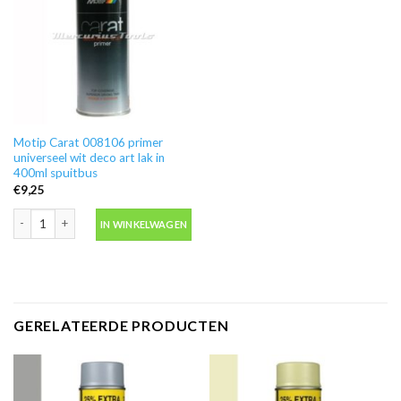
Motip Carat 008106 primer
universeel wit deco art lak in
400ml spuitbus
€
9,25
Motip Carat 008106 primer universeel wit deco art lak in 400ml spuitbus aant
IN WINKELWAGEN
GERELATEERDE PRODUCTEN