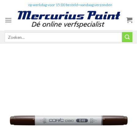
Skip
✔️
op werkdag voor 15:00 besteld=vandaag verzonden
to
content
Zoeken
naar: