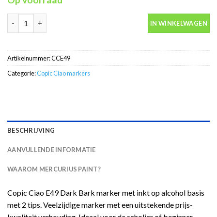
Copic Ciao E49 Dark Bark marker met inkt op alcohol basis met 2 
IN WINKELWAGEN
Artikelnummer:
CCE49
Categorie:
Copic Ciao markers
BESCHRIJVING
AANVULLENDE INFORMATIE
WAAROM MERCURIUS PAINT?
Copic Ciao E49 Dark Bark marker met inkt op alcohol basis
met 2 tips. Veelzijdige marker met een uitstekende prijs-
kwaliteit verhouding. Ideaal voor de scholier of beginner.