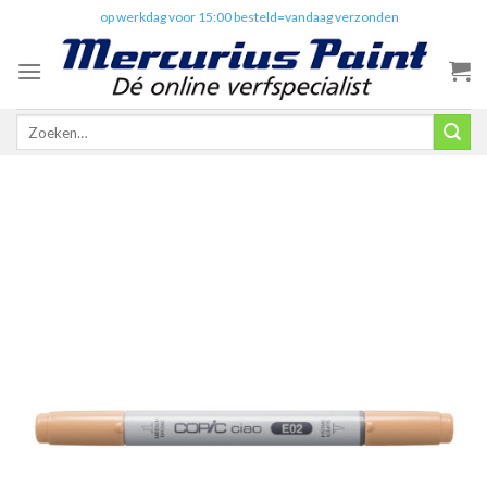
Skip
✔️
op werkdag voor 15:00 besteld=vandaag verzonden
to
content
Zoeken
naar: