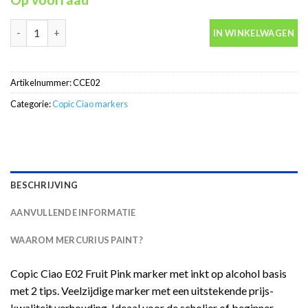
Copic Ciao E02 Fruit Pink marker met inkt op alcohol basis met 2
IN WINKELWAGEN
Artikelnummer:
CCE02
Categorie:
Copic Ciao markers
BESCHRIJVING
AANVULLENDE INFORMATIE
WAAROM MERCURIUS PAINT?
Copic Ciao E02 Fruit Pink marker met inkt op alcohol basis
met 2 tips. Veelzijdige marker met een uitstekende prijs-
kwaliteit verhouding. Ideaal voor de scholier of beginner.