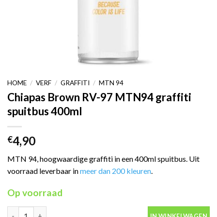
HOME
/
VERF
/
GRAFFITI
/
MTN 94
Chiapas Brown RV-97 MTN94 graffiti
spuitbus 400ml
4,90
€
MTN 94, hoogwaardige graffiti in een 400ml spuitbus. Uit
voorraad leverbaar in
meer dan 200 kleuren
.
Op voorraad
Chiapas Brown RV-97 MTN94 graffiti spuitbus 400ml aantal
IN WINKELWAGEN