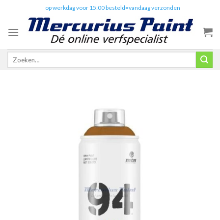
Skip
✔️
op werkdag voor 15:00 besteld=vandaag verzonden
to
content
Zoeken
naar: