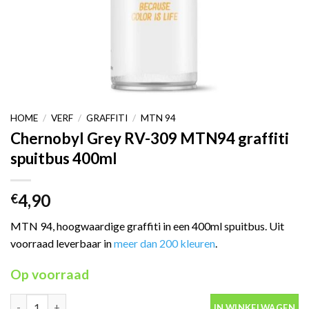
HOME
/
VERF
/
GRAFFITI
/
MTN 94
Chernobyl Grey RV-309 MTN94 graffiti
spuitbus 400ml
4,90
€
MTN 94, hoogwaardige graffiti in een 400ml spuitbus. Uit
voorraad leverbaar in
meer dan 200 kleuren
.
Op voorraad
Chernobyl Grey RV-309 MTN94 graffiti spuitbus 400ml aantal
IN WINKELWAGEN