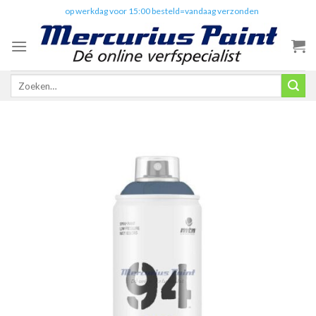
Skip
✔️
op werkdag voor 15:00 besteld=vandaag verzonden
to
content
Zoeken
naar: