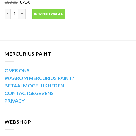
Oorspronkelijke
Huidige
€
10,85
€
7,50
prijs
prijs
was:
is:
Camouflage lak legerverf RAL1001 beige 400ml -Motip 04201 aantal
€10,85.
€7,50.
IN WINKELWAGEN
MERCURIUS PAINT
OVER ONS
WAAROM MERCURIUS PAINT?
BETAALMOGELIJKHEDEN
CONTACTGEGEVENS
PRIVACY
WEBSHOP