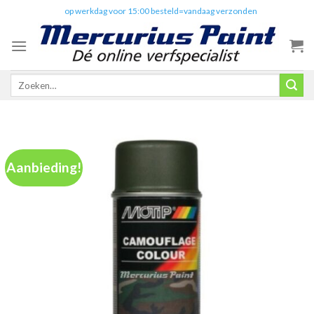
Skip
✔️
op werkdag voor 15:00 besteld=vandaag verzonden
to
content
Zoeken
naar:
Aanbieding!