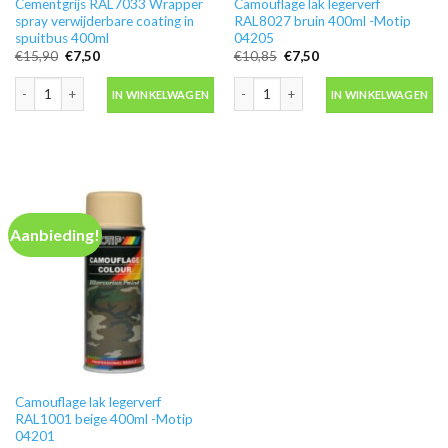
Cementgrijs RAL7033 Wrapper
Camouflage lak legerverf
spray verwijderbare coating in
RAL8027 bruin 400ml -Motip
spuitbus 400ml
04205
Oorspronkelijke
Huidige
Oorspronkelijke
Huidige
€
15,90
€
7,50
€
10,85
€
7,50
prijs
prijs
prijs
prijs
was:
is:
was:
is:
Cementgrijs RAL7033 Wrapper spray verwijderbare coating in spuitbus 400m
Camouflage lak legerverf RAL8027 bru
€15,90.
€7,50.
€10,85.
€7,50.
IN WINKELWAGEN
IN WINKELWAGEN
Aanbieding!
Camouflage lak legerverf
RAL1001 beige 400ml -Motip
04201