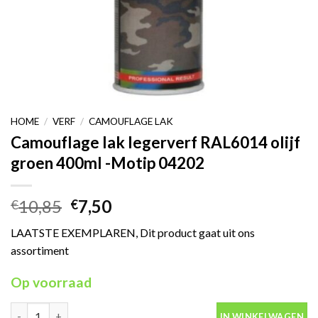
HOME
/
VERF
/
CAMOUFLAGE LAK
Camouflage lak legerverf RAL6014 olijf
groen 400ml -Motip 04202
Oorspronkelijke
Huidige
10,85
7,50
€
€
prijs
prijs
LAATSTE EXEMPLAREN, Dit product gaat uit ons
was:
is:
assortiment
€10,85.
€7,50.
Op voorraad
Camouflage lak legerverf RAL6014 olijf groen 400ml -Motip 0420
IN WINKELWAGEN