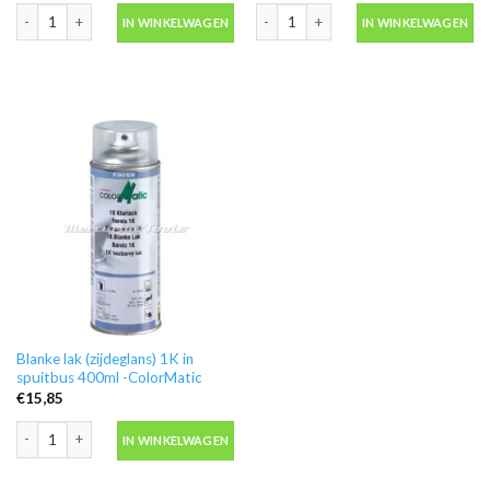
Motip Carat 008102 blanke lak hoogglans deco art lak in 400ml spuitbus aant
Blanke hoogglans acryl hg doe het zel
IN WINKELWAGEN
IN WINKELWAGEN
Blanke lak (zijdeglans) 1K in
spuitbus 400ml -ColorMatic
€
15,85
Blanke lak (zijdeglans) 1K in spuitbus 400ml -ColorMatic aantal
IN WINKELWAGEN