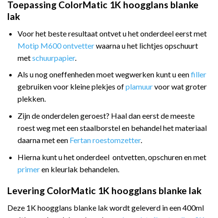
Toepassing ColorMatic 1K hoogglans blanke
lak
Voor het beste resultaat ontvet u het onderdeel eerst met
Motip M600 ontvetter
waarna u het lichtjes opschuurt
met
schuurpapier
.
Als u nog oneffenheden moet wegwerken kunt u een
filler
gebruiken voor kleine plekjes of
plamuur
voor wat groter
plekken.
Zijn de onderdelen geroest? Haal dan eerst de meeste
roest weg met een staalborstel en behandel het materiaal
daarna met een
Fertan roestomzetter
.
Hierna kunt u het onderdeel ontvetten, opschuren en met
primer
en kleurlak behandelen.
Levering ColorMatic 1K hoogglans blanke lak
Deze 1K hoogglans blanke lak wordt geleverd in een 400ml