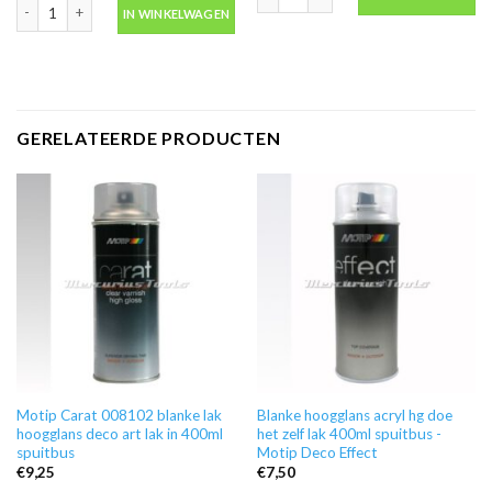
Spuitmasker verfmasker met actief koolstoffilter FFA2 maat M -Gerson 821
IN WINKELWAGEN
GERELATEERDE PRODUCTEN
Motip Carat 008102 blanke lak
Blanke hoogglans acryl hg doe
hoogglans deco art lak in 400ml
het zelf lak 400ml spuitbus -
spuitbus
Motip Deco Effect
€
9,25
€
7,50