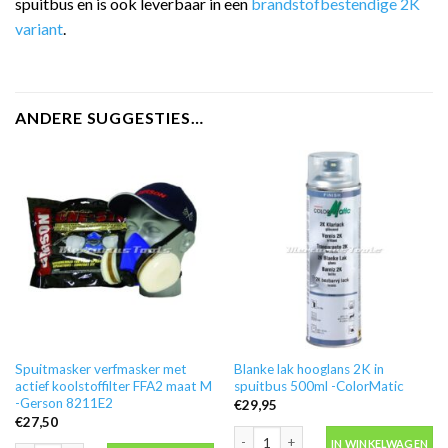
spuitbus en is ook leverbaar in een
brandstofbestendige 2K
variant
.
ANDERE SUGGESTIES…
Spuitmasker verfmasker met
Blanke lak hooglans 2K in
actief koolstoffilter FFA2 maat M
spuitbus 500ml -ColorMatic
-Gerson 8211E2
€
29,95
€
27,50
Blanke lak hooglans 2K in spuitbus 50
IN WINKELWAGEN