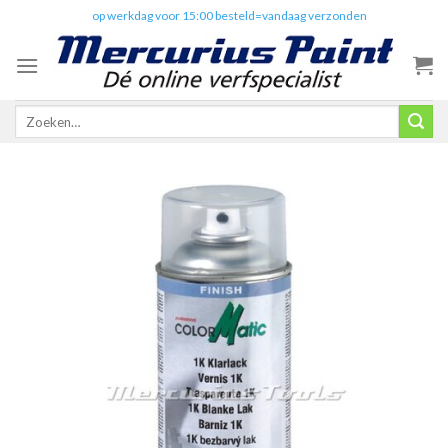
Skip
✔️
op werkdag voor 15:00 besteld=vandaag verzonden
to
content
Zoeken
naar: