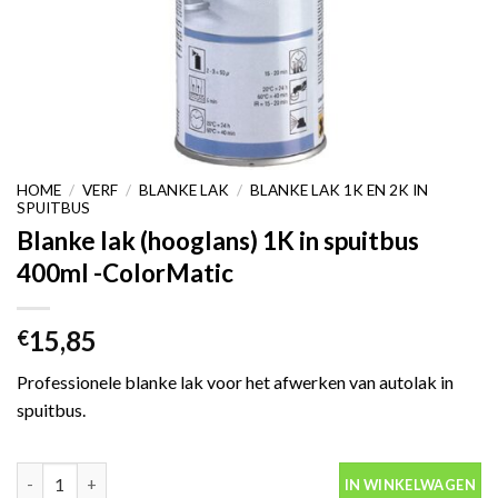
HOME
/
VERF
/
BLANKE LAK
/
BLANKE LAK 1K EN 2K IN
SPUITBUS
Blanke lak (hooglans) 1K in spuitbus
400ml -ColorMatic
15,85
€
Professionele blanke lak voor het afwerken van autolak in
spuitbus.
Blanke lak (hooglans) 1K in spuitbus 400ml -ColorMatic aantal
IN WINKELWAGEN