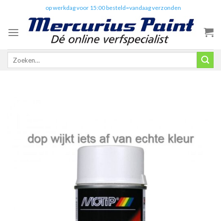
Skip
✔️
op werkdag voor 15:00 besteld=vandaag verzonden
to
content
Zoeken
naar: