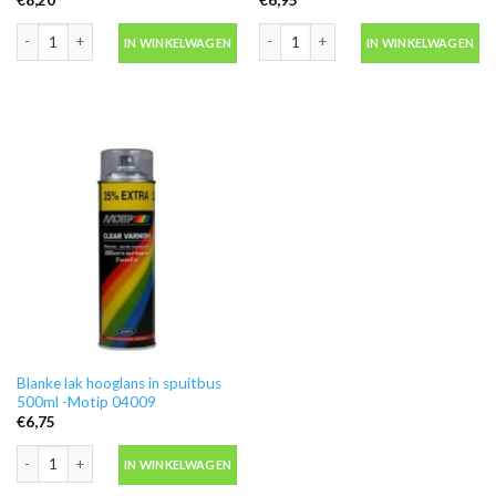
Motip 04054 primer grijs grondverf in spuitbus 500ml aantal
Ontvetter M600 in blik 500ml -Motip 
IN WINKELWAGEN
IN WINKELWAGEN
Blanke lak hooglans in spuitbus
500ml -Motip 04009
€
6,75
Blanke lak hooglans in spuitbus 500ml -Motip 04009 aantal
IN WINKELWAGEN