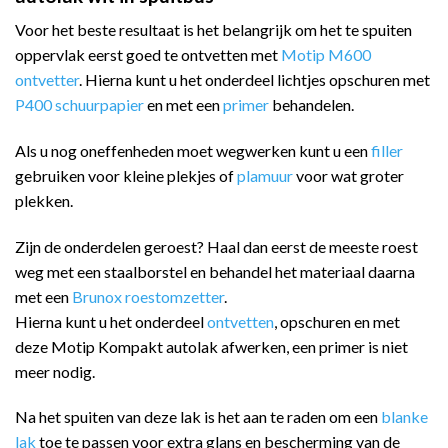
Voor het beste resultaat is het belangrijk om het te spuiten
oppervlak eerst goed te ontvetten met
Motip M600
ontvetter
. Hierna kunt u het onderdeel lichtjes opschuren met
P400 schuurpapier
en met een
primer
behandelen.
Als u nog oneffenheden moet wegwerken kunt u een
filler
gebruiken voor kleine plekjes of
plamuur
voor wat groter
plekken.
Zijn de onderdelen geroest? Haal dan eerst de meeste roest
weg met een staalborstel en behandel het materiaal daarna
met een
Brunox roestomzetter
.
Hierna kunt u het onderdeel
ontvetten
, opschuren en met
deze Motip Kompakt autolak afwerken, een primer is niet
meer nodig.
Na het spuiten van deze lak is het aan te raden om een
blanke
lak
toe te passen voor extra glans en bescherming van de