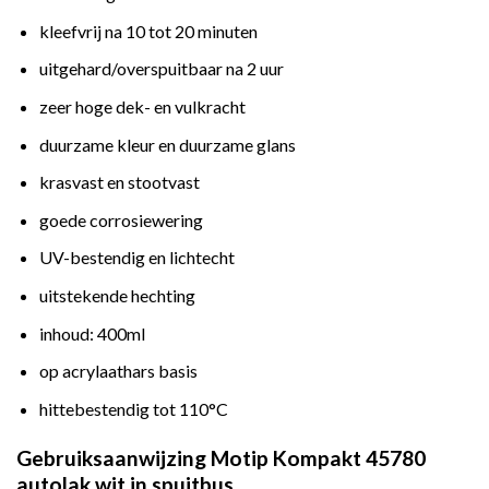
kleefvrij na 10 tot 20 minuten
uitgehard/overspuitbaar na 2 uur
zeer hoge dek- en vulkracht
duurzame kleur en duurzame glans
krasvast en stootvast
goede corrosiewering
UV-bestendig en lichtecht
uitstekende hechting
inhoud: 400ml
op acrylaathars basis
hittebestendig tot 110°C
Gebruiksaanwijzing Motip Kompakt 45780
autolak wit in spuitbus