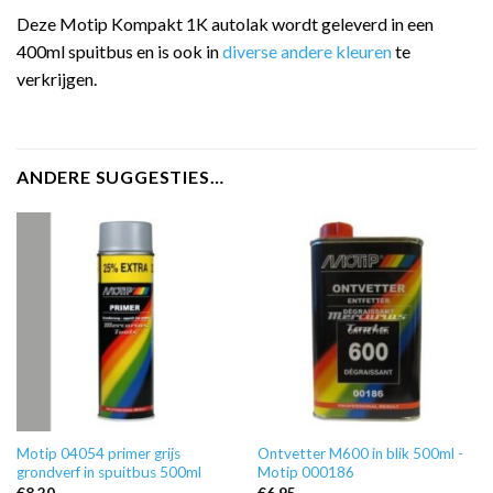
Deze Motip Kompakt 1K autolak wordt geleverd in een
400ml spuitbus en is ook in
diverse andere kleuren
te
verkrijgen.
ANDERE SUGGESTIES…
Motip 04054 primer grijs
Ontvetter M600 in blik 500ml -
grondverf in spuitbus 500ml
Motip 000186
€
8,20
€
6,95