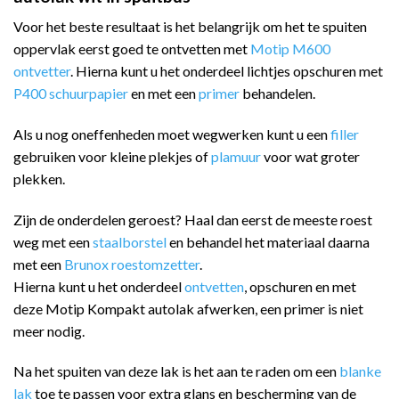
Voor het beste resultaat is het belangrijk om het te spuiten
oppervlak eerst goed te ontvetten met
Motip M600
ontvetter
. Hierna kunt u het onderdeel lichtjes opschuren met
P400 schuurpapier
en met een
primer
behandelen.
Als u nog oneffenheden moet wegwerken kunt u een
filler
gebruiken voor kleine plekjes of
plamuur
voor wat groter
plekken.
Zijn de onderdelen geroest? Haal dan eerst de meeste roest
weg met een
staalborstel
en behandel het materiaal daarna
met een
Brunox roestomzetter
.
Hierna kunt u het onderdeel
ontvetten
, opschuren en met
deze Motip Kompakt autolak afwerken, een primer is niet
meer nodig.
Na het spuiten van deze lak is het aan te raden om een
blanke
lak
toe te passen voor extra glans en bescherming van de