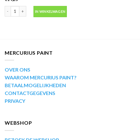
Motip Kompakt 53561 blauw metallic autolak in spuitbus 400ml aantal
IN WINKELWAGEN
MERCURIUS PAINT
OVER ONS
WAAROM MERCURIUS PAINT?
BETAALMOGELIJKHEDEN
CONTACTGEGEVENS
PRIVACY
WEBSHOP
BEZOEK DE WEBSHOP