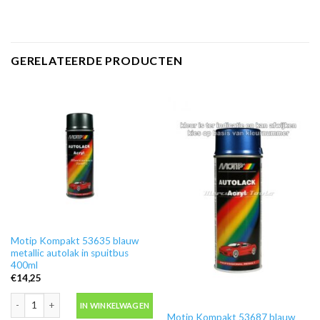
GERELATEERDE PRODUCTEN
Motip Kompakt 53635 blauw
metallic autolak in spuitbus
400ml
€
14,25
Motip Kompakt 53635 blauw metallic autolak in spuitbus 400ml aantal
IN WINKELWAGEN
Motip Kompakt 53687 blauw