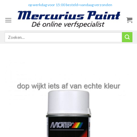
Skip
✔️
op werkdag voor 15:00 besteld=vandaag verzonden
to
content
Zoeken
naar: