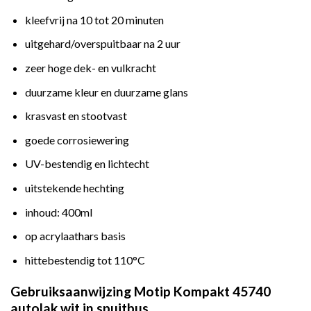
kleefvrij na 10 tot 20 minuten
uitgehard/overspuitbaar na 2 uur
zeer hoge dek- en vulkracht
duurzame kleur en duurzame glans
krasvast en stootvast
goede corrosiewering
UV-bestendig en lichtecht
uitstekende hechting
inhoud: 400ml
op acrylaathars basis
hittebestendig tot 110°C
Gebruiksaanwijzing Motip Kompakt 45740
autolak wit in spuitbus