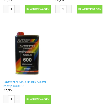
Blanke lak hooglans in spuitbus 500ml -Motip 04009 aantal
Motip 04054 primer grijs grondverf in
IN WINKELWAGEN
IN WINKELWAGEN
Ontvetter M600 in blik 500ml -
Motip 000186
€
6,95
Ontvetter M600 in blik 500ml -Motip 000186 aantal
IN WINKELWAGEN