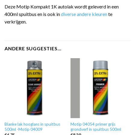
Deze Motip Kompakt 1K autolak wordt geleverd in een
400ml spuitbus en is ook in
diverse andere kleuren
te
verkrijgen.
ANDERE SUGGESTIES…
Blanke lak hooglans in spuitbus
Motip 04054 primer grijs
500ml -Motip 04009
grondverf in spuitbus 500ml
€
6,75
€
8,20