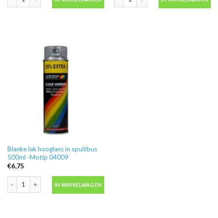
Blanke lak hooglans in spuitbus
500ml -Motip 04009
€
6,75
Blanke lak hooglans in spuitbus 500ml -Motip 04009 aantal
IN WINKELWAGEN