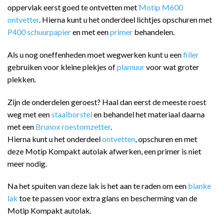
oppervlak eerst goed te ontvetten met
Motip M600
ontvetter
. Hierna kunt u het onderdeel lichtjes opschuren met
P400 schuurpapier
en met een
primer
behandelen.
Als u nog oneffenheden moet wegwerken kunt u een
filler
gebruiken voor kleine plekjes of
plamuur
voor wat groter
plekken.
Zijn de onderdelen geroest? Haal dan eerst de meeste roest
weg met een
staalborstel
en behandel het materiaal daarna
met een
Brunox roestomzetter
.
Hierna kunt u het onderdeel
ontvetten
, opschuren en met
deze Motip Kompakt autolak afwerken, een primer is niet
meer nodig.
Na het spuiten van deze lak is het aan te raden om een
blanke
lak
toe te passen voor extra glans en bescherming van de
Motip Kompakt autolak.