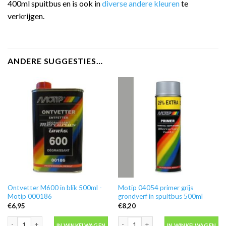
400ml spuitbus en is ook in
diverse andere kleuren
te
verkrijgen.
ANDERE SUGGESTIES…
Ontvetter M600 in blik 500ml -
Motip 04054 primer grijs
Motip 000186
grondverf in spuitbus 500ml
€
6,95
€
8,20
Ontvetter M600 in blik 500ml -Motip 000186 aantal
Motip 04054 primer grijs grondverf in
IN WINKELWAGEN
IN WINKELWAGEN