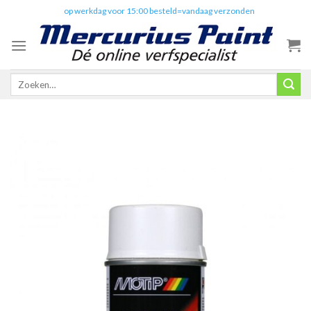
Skip
✔️
op werkdag voor 15:00 besteld=vandaag verzonden
to
content
Zoeken
naar: