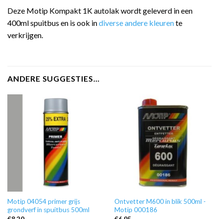
Deze Motip Kompakt 1K autolak wordt geleverd in een
400ml spuitbus en is ook in
diverse andere kleuren
te
verkrijgen.
ANDERE SUGGESTIES…
Motip 04054 primer grijs
Ontvetter M600 in blik 500ml -
grondverf in spuitbus 500ml
Motip 000186
€
8,20
€
6,95