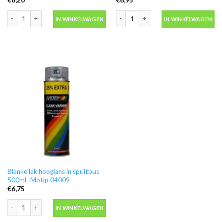
Motip 04054 primer grijs grondverf in spuitbus 500ml aantal
Ontvetter M600 in blik 500ml -Motip 
IN WINKELWAGEN
IN WINKELWAGEN
Blanke lak hooglans in spuitbus
500ml -Motip 04009
€
6,75
Blanke lak hooglans in spuitbus 500ml -Motip 04009 aantal
IN WINKELWAGEN