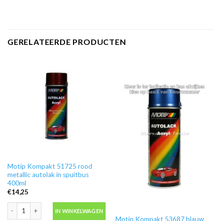
GERELATEERDE PRODUCTEN
Motip Kompakt 51725 rood
metallic autolak in spuitbus
400ml
€
14,25
Motip Kompakt 51725 rood metallic autolak in spuitbus 400ml aantal
IN WINKELWAGEN
Motip Kompakt 53687 blauw