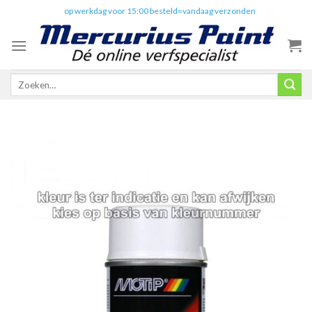
Skip
✔️
op werkdag voor 15:00 besteld=vandaag verzonden
to
content
Zoeken
naar: