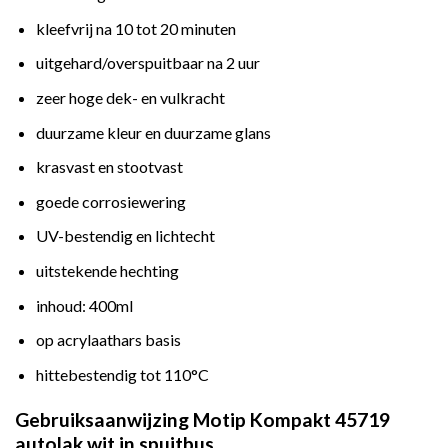
kleefvrij na 10 tot 20 minuten
uitgehard/overspuitbaar na 2 uur
zeer hoge dek- en vulkracht
duurzame kleur en duurzame glans
krasvast en stootvast
goede corrosiewering
UV-bestendig en lichtecht
uitstekende hechting
inhoud: 400ml
op acrylaathars basis
hittebestendig tot 110°C
Gebruiksaanwijzing Motip Kompakt 45719
autolak wit in spuitbus