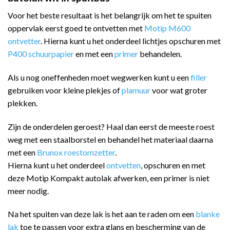
Voor het beste resultaat is het belangrijk om het te spuiten
oppervlak eerst goed te ontvetten met
Motip M600
ontvetter
. Hierna kunt u het onderdeel lichtjes opschuren met
P400 schuurpapier
en met een
primer
behandelen.
Als u nog oneffenheden moet wegwerken kunt u een
filler
gebruiken voor kleine plekjes of
plamuur
voor wat groter
plekken.
Zijn de onderdelen geroest? Haal dan eerst de meeste roest
weg met een staalborstel en behandel het materiaal daarna
met een
Brunox roestomzetter
.
Hierna kunt u het onderdeel
ontvetten
, opschuren en met
deze Motip Kompakt autolak afwerken, een primer is niet
meer nodig.
Na het spuiten van deze lak is het aan te raden om een
blanke
lak
toe te passen voor extra glans en bescherming van de