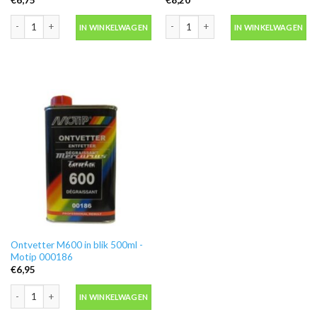
Blanke lak hooglans in spuitbus 500ml -Motip 04009 aantal
Motip 04054 primer grijs grondverf in
IN WINKELWAGEN
IN WINKELWAGEN
Ontvetter M600 in blik 500ml -
Motip 000186
€
6,95
Ontvetter M600 in blik 500ml -Motip 000186 aantal
IN WINKELWAGEN