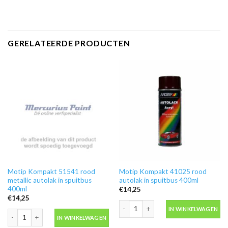
GERELATEERDE PRODUCTEN
Motip Kompakt 51541 rood
Motip Kompakt 41025 rood
metallic autolak in spuitbus
autolak in spuitbus 400ml
400ml
€
14,25
€
14,25
Motip Kompakt 41025 rood autolak in
IN WINKELWAGEN
Motip Kompakt 51541 rood metallic autolak in spuitbus 400ml aantal
IN WINKELWAGEN