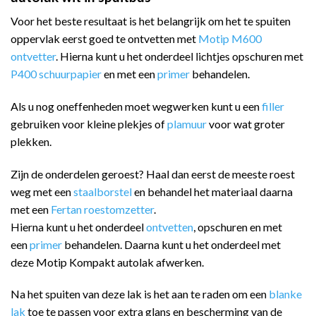
Voor het beste resultaat is het belangrijk om het te spuiten
oppervlak eerst goed te ontvetten met
Motip M600
ontvetter
. Hierna kunt u het onderdeel lichtjes opschuren met
P400 schuurpapier
en met een
primer
behandelen.
Als u nog oneffenheden moet wegwerken kunt u een
filler
gebruiken voor kleine plekjes of
plamuur
voor wat groter
plekken.
Zijn de onderdelen geroest? Haal dan eerst de meeste roest
weg met een
staalborstel
en behandel het materiaal daarna
met een
Fertan roestomzetter
.
Hierna kunt u het onderdeel
ontvetten
, opschuren en met
een
primer
behandelen. Daarna kunt u het onderdeel met
deze Motip Kompakt autolak afwerken.
Na het spuiten van deze lak is het aan te raden om een
blanke
lak
toe te passen voor extra glans en bescherming van de