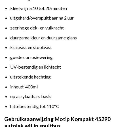
kleefvrij na 10 tot 20 minuten
uitgehard/overspuitbaar na 2 uur
zeer hoge dek- en vulkracht
duurzame kleur en duurzame glans
krasvast en stootvast
goede corrosiewering
UV-bestendig en lichtecht
uitstekende hechting
inhoud: 400ml
op acrylaathars basis
hittebestendig tot 110°C
Gebruiksaanwijzing Motip Kompakt 45290
autolak wit in spuitbus