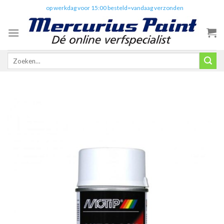
Skip
✔️
op werkdag voor 15:00 besteld=vandaag verzonden
to
content
Zoeken
naar: