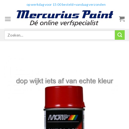
Skip
✔️
op werkdag voor 15:00 besteld=vandaag verzonden
to
content
Zoeken
naar: