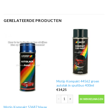
GERELATEERDE PRODUCTEN
Motip Kompakt 44562 groen
autolak in spuitbus 400ml
€
14,25
Motip Kompakt 44562 groen autolak i
IN WINKELWAGEN
Motip Kompakt 53687 blauw