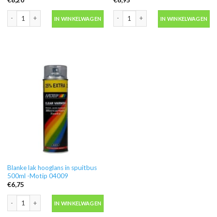
Motip 04054 primer grijs grondverf in spuitbus 500ml aantal
Ontvetter M600 in blik 500ml -Motip 
IN WINKELWAGEN
IN WINKELWAGEN
Blanke lak hooglans in spuitbus
500ml -Motip 04009
€
6,75
Blanke lak hooglans in spuitbus 500ml -Motip 04009 aantal
IN WINKELWAGEN