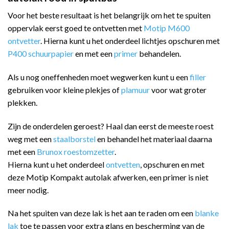
Voor het beste resultaat is het belangrijk om het te spuiten
oppervlak eerst goed te ontvetten met
Motip M600
ontvetter
. Hierna kunt u het onderdeel lichtjes opschuren met
P400 schuurpapier
en met een
primer
behandelen.
Als u nog oneffenheden moet wegwerken kunt u een
filler
gebruiken voor kleine plekjes of
plamuur
voor wat groter
plekken.
Zijn de onderdelen geroest? Haal dan eerst de meeste roest
weg met een
staalborstel
en behandel het materiaal daarna
met een
Brunox roestomzetter
.
Hierna kunt u het onderdeel
ontvetten
, opschuren en met
deze Motip Kompakt autolak afwerken, een primer is niet
meer nodig.
Na het spuiten van deze lak is het aan te raden om een
blanke
lak
toe te passen voor extra glans en bescherming van de