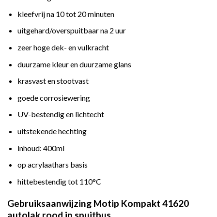
kleefvrij na 10 tot 20 minuten
uitgehard/overspuitbaar na 2 uur
zeer hoge dek- en vulkracht
duurzame kleur en duurzame glans
krasvast en stootvast
goede corrosiewering
UV-bestendig en lichtecht
uitstekende hechting
inhoud: 400ml
op acrylaathars basis
hittebestendig tot 110°C
Gebruiksaanwijzing Motip Kompakt 41620
autolak rood in spuitbus