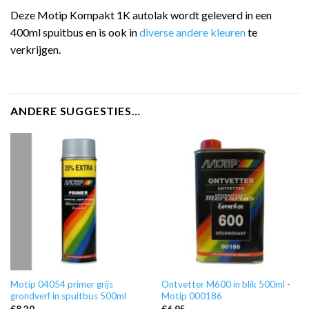
Deze Motip Kompakt 1K autolak wordt geleverd in een
400ml spuitbus en is ook in
diverse andere kleuren
te
verkrijgen.
ANDERE SUGGESTIES…
Motip 04054 primer grijs
Ontvetter M600 in blik 500ml -
grondverf in spuitbus 500ml
Motip 000186
€
8,20
€
6,95