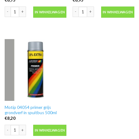
Blanke lak hooglans in spuitbus 500ml -Motip 04009 aantal
Ontvetter M600 in blik 500ml -Motip 
IN WINKELWAGEN
IN WINKELWAGEN
Motip 04054 primer grijs
grondverf in spuitbus 500ml
€
8,20
Motip 04054 primer grijs grondverf in spuitbus 500ml aantal
IN WINKELWAGEN