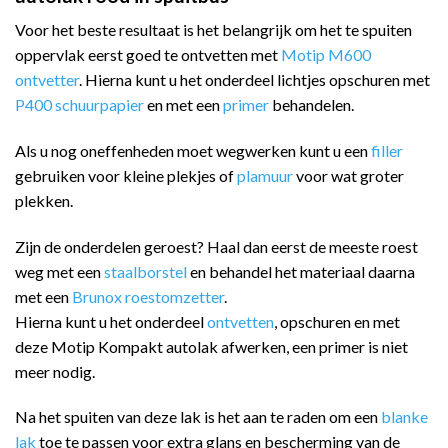
Voor het beste resultaat is het belangrijk om het te spuiten
oppervlak eerst goed te ontvetten met
Motip M600
ontvetter
. Hierna kunt u het onderdeel lichtjes opschuren met
P400 schuurpapier
en met een
primer
behandelen.
Als u nog oneffenheden moet wegwerken kunt u een
filler
gebruiken voor kleine plekjes of
plamuur
voor wat groter
plekken.
Zijn de onderdelen geroest? Haal dan eerst de meeste roest
weg met een
staalborstel
en behandel het materiaal daarna
met een
Brunox roestomzetter
.
Hierna kunt u het onderdeel
ontvetten
, opschuren en met
deze Motip Kompakt autolak afwerken, een primer is niet
meer nodig.
Na het spuiten van deze lak is het aan te raden om een
blanke
lak
toe te passen voor extra glans en bescherming van de