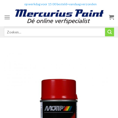
Skip
✔️
op werkdag voor 15:00 besteld=vandaag verzonden
to
content
Zoeken
naar: