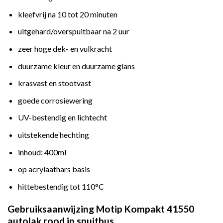
kleefvrij na 10 tot 20 minuten
uitgehard/overspuitbaar na 2 uur
zeer hoge dek- en vulkracht
duurzame kleur en duurzame glans
krasvast en stootvast
goede corrosiewering
UV-bestendig en lichtecht
uitstekende hechting
inhoud: 400ml
op acrylaathars basis
hittebestendig tot 110°C
Gebruiksaanwijzing Motip Kompakt 41550
autolak rood in spuitbus