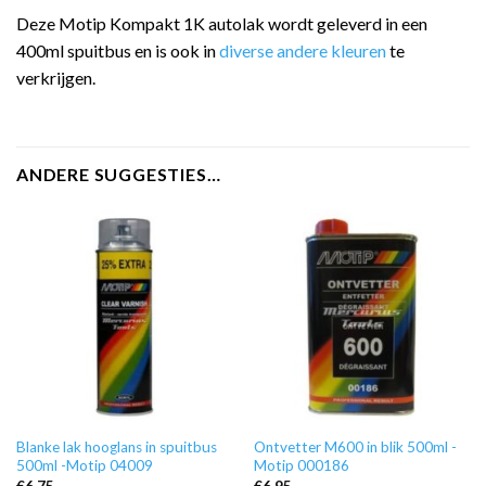
Deze Motip Kompakt 1K autolak wordt geleverd in een
400ml spuitbus en is ook in
diverse andere kleuren
te
verkrijgen.
ANDERE SUGGESTIES…
Blanke lak hooglans in spuitbus
Ontvetter M600 in blik 500ml -
500ml -Motip 04009
Motip 000186
€
6,75
€
6,95