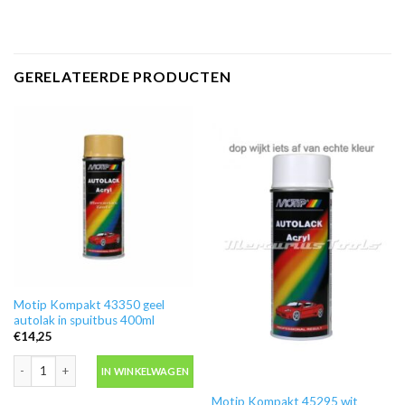
GERELATEERDE PRODUCTEN
Motip Kompakt 43350 geel
autolak in spuitbus 400ml
€
14,25
Motip Kompakt 43350 geel autolak in spuitbus 400ml aantal
IN WINKELWAGEN
Motip Kompakt 45295 wit