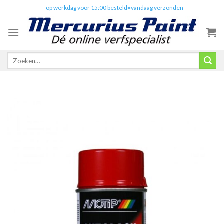
Skip
✔️
op werkdag voor 15:00 besteld=vandaag verzonden
to
content
Zoeken
naar: