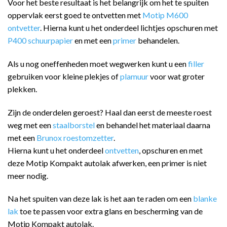
Voor het beste resultaat is het belangrijk om het te spuiten
oppervlak eerst goed te ontvetten met
Motip M600
ontvetter
. Hierna kunt u het onderdeel lichtjes opschuren met
P400 schuurpapier
en met een
primer
behandelen.
Als u nog oneffenheden moet wegwerken kunt u een
filler
gebruiken voor kleine plekjes of
plamuur
voor wat groter
plekken.
Zijn de onderdelen geroest? Haal dan eerst de meeste roest
weg met een
staalborstel
en behandel het materiaal daarna
met een
Brunox roestomzetter
.
Hierna kunt u het onderdeel
ontvetten
, opschuren en met
deze Motip Kompakt autolak afwerken, een primer is niet
meer nodig.
Na het spuiten van deze lak is het aan te raden om een
blanke
lak
toe te passen voor extra glans en bescherming van de
Motip Kompakt autolak.