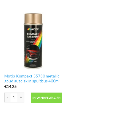
Motip Kompakt 55730 metallic
goud autolak in spuitbus 400ml
€
14,25
Motip Kompakt 55730 metallic goud autolak in spuitbus 400ml aantal
IN WINKELWAGEN