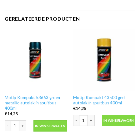
GERELATEERDE PRODUCTEN
Motip Kompakt 53663 groen
Motip Kompakt 43500 geel
metallic autolak in spuitbus
autolak in spuitbus 400ml
400ml
€
14,25
€
14,25
Motip Kompakt 43500 geel autolak in 
IN WINKELWAGEN
Motip Kompakt 53663 groen metallic autolak in spuitbus 400ml aantal
IN WINKELWAGEN