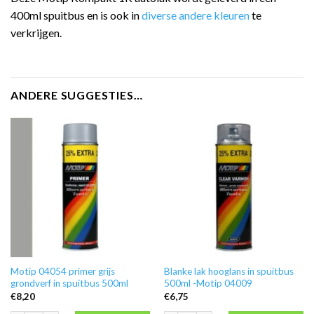
400ml spuitbus en is ook in
diverse andere kleuren
te
verkrijgen.
ANDERE SUGGESTIES…
Motip 04054 primer grijs
Blanke lak hooglans in spuitbus
grondverf in spuitbus 500ml
500ml -Motip 04009
€
8,20
€
6,75