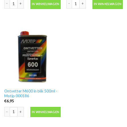
Motip 04054 primer grijs grondverf in spuitbus 500ml aantal
Blanke lak hooglans in spuitbus 500ml
IN WINKELWAGEN
IN WINKELWAGEN
Ontvetter M600 in blik 500ml -
Motip 000186
€
6,95
Ontvetter M600 in blik 500ml -Motip 000186 aantal
IN WINKELWAGEN