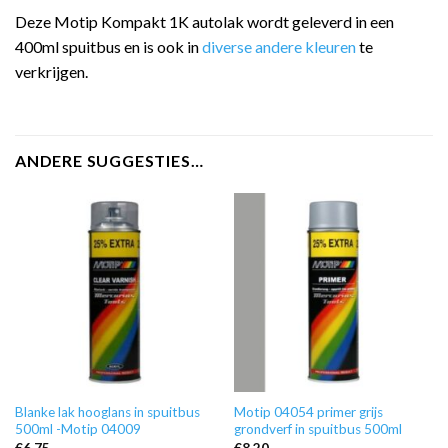
Deze Motip Kompakt 1K autolak wordt geleverd in een
400ml spuitbus en is ook in
diverse andere kleuren
te
verkrijgen.
ANDERE SUGGESTIES…
Blanke lak hooglans in spuitbus
Motip 04054 primer grijs
500ml -Motip 04009
grondverf in spuitbus 500ml
€
6,75
€
8,20