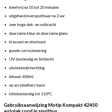
kleefvrij na 10 tot 20 minuten
uitgehard/overspuitbaar na 2 uur
zeer hoge dek- en vulkracht
duurzame kleur en duurzame glans
krasvast en stootvast
goede corrosiewering
UV-bestendig en lichtecht
uitstekende hechting
inhoud: 400ml
op acrylaathars basis
hittebestendig tot 110°C
Gebruiksaanwijzing Motip Kompakt 42450
autolak rood in spuitbus