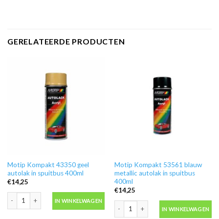
GERELATEERDE PRODUCTEN
Motip Kompakt 43350 geel
Motip Kompakt 53561 blauw
autolak in spuitbus 400ml
metallic autolak in spuitbus
400ml
€
14,25
€
14,25
Motip Kompakt 43350 geel autolak in spuitbus 400ml aantal
IN WINKELWAGEN
Motip Kompakt 53561 blauw metallic a
IN WINKELWAGEN