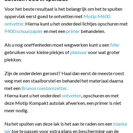
Voor het beste resultaat is het belangrijk om het te spuiten
oppervlak eerst goed te ontvetten met
Motip M600
ontvetter
. Hierna kunt u het onderdeel lichtjes opschuren met
P400 schuurpapier
en met een
primer
behandelen.
Als u nog oneffenheden moet wegwerken kunt u een
filler
gebruiken voor kleine plekjes of
plamuur
voor wat groter
plekken.
Zijn de onderdelen geroest? Haal dan eerst de meeste roest
weg met een staalborstel en behandel het materiaal daarna
met een
Brunox roestomzetter
.
Hierna kunt u het onderdeel
ontvetten
, opschuren en met
deze Motip Kompakt autolak afwerken, een primer is niet
meer nodig.
Na het spuiten van deze lak is het aan te raden om een
blanke
lak
toe te passen voor extra glans en bescherming van de