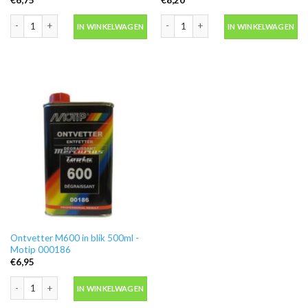
Blanke lak hooglans in spuitbus 500ml -Motip 04009 aantal
Motip 04054 primer grijs grondverf in
IN WINKELWAGEN
IN WINKELWAGEN
Ontvetter M600 in blik 500ml -
Motip 000186
€
6,95
Ontvetter M600 in blik 500ml -Motip 000186 aantal
IN WINKELWAGEN