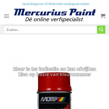
Skip
✔️
op werkdag voor 15:00 besteld=vandaag verzonden
to
content
Zoeken
naar: