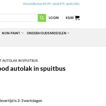
✔️
Verzendkosten €5,95 - vanaf €75,- gratis (NL)
LOGIN
€
0,00
NON-PAINT
ONDERHOUDSMIDDELEN
 AUTOLAK IN SPUITBUS
d autolak in spuitbus
 levertijd is 2-3 werkdagen