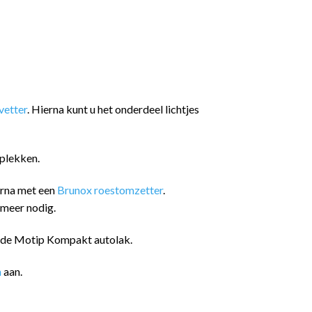
etter
. Hierna kunt u het onderdeel lichtjes
plekken.
arna met een
Brunox roestomzetter
.
 meer nodig.
n de Motip Kompakt autolak.
n
aan.