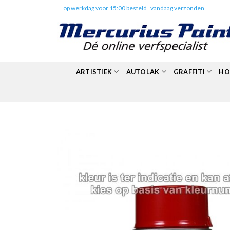
Skip
✔️
op werkdag voor 15:00 besteld=vandaag verzonden
to
content
ARTISTIEK
AUTOLAK
GRAFFITI
HO