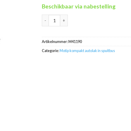
Beschikbaar via nabestelling
Motip Kompakt 41190 rood autolak in spuitb
Artikelnummer:
M41190
Categorie:
Motip kompakt autolak in spuitbus