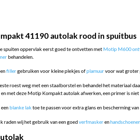
mpakt 41190 autolak rood in spuitbus
 te spuiten oppervlak eerst goed te ontvetten met
Motip M600 ontv
imer
behandelen.
een
filler
gebruiken voor kleine plekjes of
plamuur
voor wat groter 
este roest weg met een staalborstel en behandel het materiaal da
n en met deze Motip Kompakt autolak afwerken, een primer is niet
m een
blanke lak
toe te passen voor extra glans en bescherming va
k raden wij het gebruik van een goed
verfmasker
en
handschoene
utolak