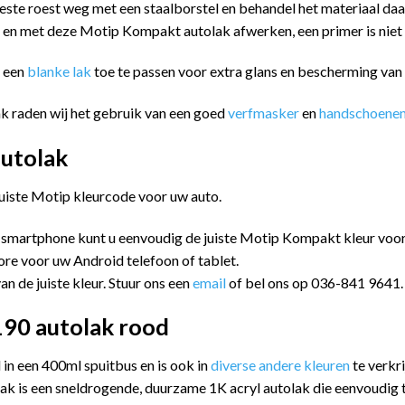
este roest weg met een staalborstel en behandel het materiaal da
n en met deze Motip Kompakt autolak afwerken, een primer is niet
m een
blanke lak
toe te passen voor extra glans en bescherming va
k raden wij het gebruik van een goed
verfmasker
en
handschoene
utolak
juiste Motip kleurcode voor uw auto.
 smartphone kunt u eenvoudig de juiste Motip Kompakt kleur vo
ore voor uw Android telefoon of tablet.
an de juiste kleur. Stuur ons een
email
of bel ons op 036-841 9641.
90 autolak rood
n een 400ml spuitbus en is ook in
diverse andere kleuren
te verkr
k is een sneldrogende, duurzame 1K acryl autolak die eenvoudig t