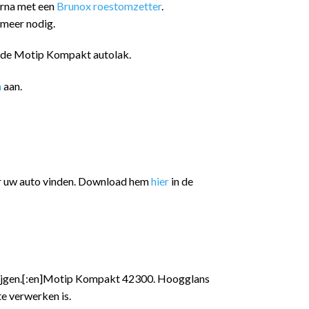
arna met een
Brunox roestomzetter
.
 meer nodig.
n de Motip Kompakt autolak.
n
aan.
or uw auto vinden. Download hem
hier
in de
ijgen.[:en]Motip Kompakt 42300. Hoogglans
e verwerken is.