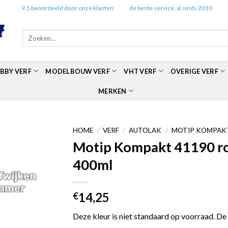
✔️
9.5 beoordeeld door onze klanten.
✔️
de beste service, al sinds 2010
Zoeken
naar:
BBY VERF
MODELBOUW VERF
VHT VERF
OVERIGE VERF
MERKEN
HOME
/
VERF
/
AUTOLAK
/
MOTIP KOMPAKT
Motip Kompakt 41190 roo
400ml
14,25
€
Deze kleur is niet standaard op voorraad. De