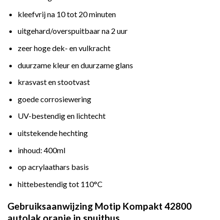
kleefvrij na 10 tot 20 minuten
uitgehard/overspuitbaar na 2 uur
zeer hoge dek- en vulkracht
duurzame kleur en duurzame glans
krasvast en stootvast
goede corrosiewering
UV-bestendig en lichtecht
uitstekende hechting
inhoud: 400ml
op acrylaathars basis
hittebestendig tot 110°C
Gebruiksaanwijzing Motip Kompakt 42800
autolak oranje in spuitbus