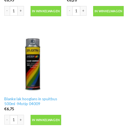
Ontvetter M600 in blik 500ml -Motip 000186 aantal
Motip 04054 primer grijs grondverf in
IN WINKELWAGEN
IN WINKELWAGEN
Blanke lak hooglans in spuitbus
500ml -Motip 04009
€
6,75
Blanke lak hooglans in spuitbus 500ml -Motip 04009 aantal
IN WINKELWAGEN