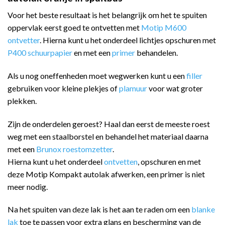
Voor het beste resultaat is het belangrijk om het te spuiten
oppervlak eerst goed te ontvetten met
Motip M600
ontvetter
. Hierna kunt u het onderdeel lichtjes opschuren met
P400 schuurpapier
en met een
primer
behandelen.
Als u nog oneffenheden moet wegwerken kunt u een
filler
gebruiken voor kleine plekjes of
plamuur
voor wat groter
plekken.
Zijn de onderdelen geroest? Haal dan eerst de meeste roest
weg met een staalborstel en behandel het materiaal daarna
met een
Brunox roestomzetter
.
Hierna kunt u het onderdeel
ontvetten
, opschuren en met
deze Motip Kompakt autolak afwerken, een primer is niet
meer nodig.
Na het spuiten van deze lak is het aan te raden om een
blanke
lak
toe te passen voor extra glans en bescherming van de