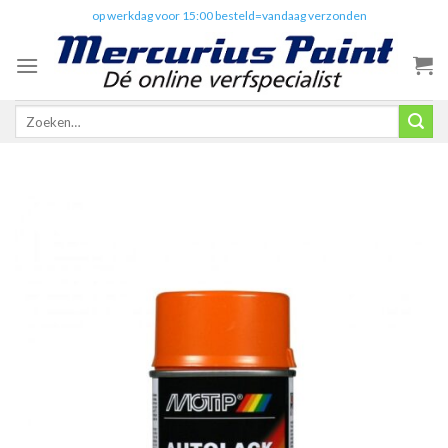
Skip
✔️
op werkdag voor 15:00 besteld=vandaag verzonden
to
content
Zoeken
naar: