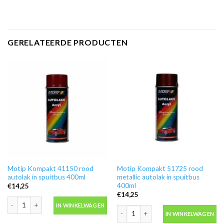
GERELATEERDE PRODUCTEN
Motip Kompakt 41150 rood
Motip Kompakt 51725 rood
autolak in spuitbus 400ml
metallic autolak in spuitbus
400ml
€
14,25
€
14,25
Motip Kompakt 41150 rood autolak in spuitbus 400ml aantal
IN WINKELWAGEN
Motip Kompakt 51725 rood metallic au
IN WINKELWAGEN