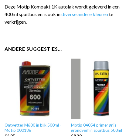
Deze Motip Kompakt 1K autolak wordt geleverd in een
400ml spuitbus en is ook in
diverse andere kleuren
te
verkrijgen.
ANDERE SUGGESTIES…
Ontvetter M600 in blik 500ml -
Motip 04054 primer grijs
Motip 000186
grondverf in spuitbus 500ml
€
6,95
€
8,20