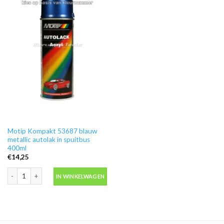
Motip Kompakt 53687 blauw
metallic autolak in spuitbus
400ml
€
14,25
Motip Kompakt 53687 blauw metallic autolak in spuitbus 400ml aantal
IN WINKELWAGEN