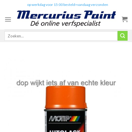
Skip
✔️
op werkdag voor 15:00 besteld=vandaag verzonden
to
content
Zoeken
naar: