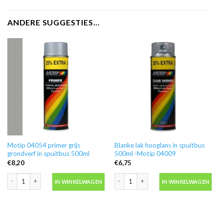
ANDERE SUGGESTIES…
Motip 04054 primer grijs
Blanke lak hooglans in spuitbus
grondverf in spuitbus 500ml
500ml -Motip 04009
€
8,20
€
6,75
Motip 04054 primer grijs grondverf in spuitbus 500ml aantal
Blanke lak hooglans in spuitbus 500ml
IN WINKELWAGEN
IN WINKELWAGEN