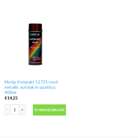
Motip Kompakt 51725 rood
metallic autolak in spuitbus
400ml
€
14,25
Motip Kompakt 51725 rood metallic autolak in spuitbus 400ml aantal
IN WINKELWAGEN