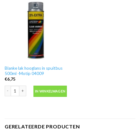
Blanke lak hooglans in spuitbus
500ml -Motip 04009
€
6,75
Blanke lak hooglans in spuitbus 500ml -Motip 04009 aantal
IN WINKELWAGEN
GERELATEERDE PRODUCTEN