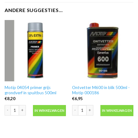
ANDERE SUGGESTIES…
Motip 04054 primer grijs
Ontvetter M600 in blik 500ml -
grondverf in spuitbus 500ml
Motip 000186
€
8,20
€
6,95
Motip 04054 primer grijs grondverf in spuitbus 500ml aantal
Ontvetter M600 in blik 500ml -Motip 
IN WINKELWAGEN
IN WINKELWAGEN