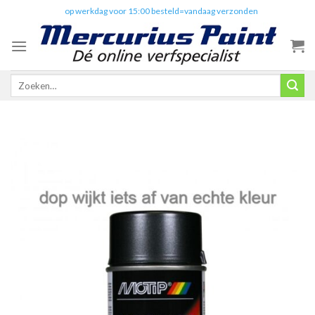
Skip
✔️
op werkdag voor 15:00 besteld=vandaag verzonden
to
content
Zoeken
naar: