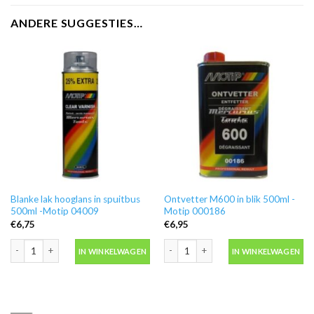
ANDERE SUGGESTIES…
Blanke lak hooglans in spuitbus
Ontvetter M600 in blik 500ml -
500ml -Motip 04009
Motip 000186
€
6,75
€
6,95
Blanke lak hooglans in spuitbus 500ml -Motip 04009 aantal
Ontvetter M600 in blik 500ml -Motip 
IN WINKELWAGEN
IN WINKELWAGEN