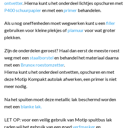
ontvetter
. Hierna kunt u het onderdeel lichtjes opschuren met
P400 schuurpapier
en met een
primer
behandelen.
Als u nog oneffenheden moet wegwerken kunt u een
filler
gebruiken voor kleine plekjes of
plamuur
voor wat groter
plekken.
Zijn de onderdelen geroest? Haal dan eerst de meeste roest
weg met een
staalborstel
en behandel het materiaal daarna
met een
Brunox roestomzetter
.
Hierna kunt u het onderdeel ontvetten, opschuren en met
deze Motip Kompakt autolak afwerken, een primer is niet
meer nodig.
Na het spuiten moet deze metallic lak beschermd worden
met een
blanke lak.
LET OP: voor een veilig gebruik van Motip spuitbus lak
raden wij het gebruik van een goed
verfmasker
en