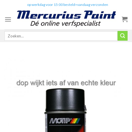
Skip
✔️
op werkdag voor 15:00 besteld=vandaag verzonden
to
content
Zoeken
naar: