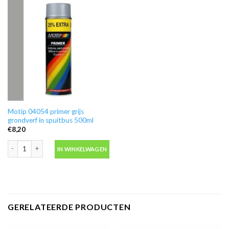
Motip 04054 primer grijs
grondverf in spuitbus 500ml
€
8,20
Motip 04054 primer grijs grondverf in spuitbus 500ml aantal
IN WINKELWAGEN
GERELATEERDE PRODUCTEN