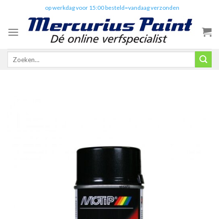
Skip
✔️
op werkdag voor 15:00 besteld=vandaag verzonden
to
content
Zoeken
naar: