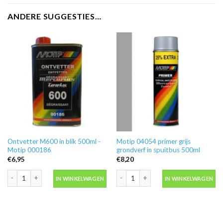
ANDERE SUGGESTIES…
Ontvetter M600 in blik 500ml -
Motip 04054 primer grijs
Motip 000186
grondverf in spuitbus 500ml
€
6,95
€
8,20
Ontvetter M600 in blik 500ml -Motip 000186 aantal
Motip 04054 primer grijs grondverf in
IN WINKELWAGEN
IN WINKELWAGEN