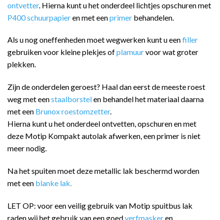
ontvetter
. Hierna kunt u het onderdeel lichtjes opschuren met
P400 schuurpapier
en met een
primer
behandelen.
Als u nog oneffenheden moet wegwerken kunt u een
filler
gebruiken voor kleine plekjes of
plamuur
voor wat groter
plekken.
Zijn de onderdelen geroest? Haal dan eerst de meeste roest
weg met een
staalborstel
en behandel het materiaal daarna
met een
Brunox roestomzetter
.
Hierna kunt u het onderdeel ontvetten, opschuren en met
deze Motip Kompakt autolak afwerken, een primer is niet
meer nodig.
Na het spuiten moet deze metallic lak beschermd worden
met een
blanke lak.
LET OP: voor een veilig gebruik van Motip spuitbus lak
raden wij het gebruik van een goed
verfmasker
en