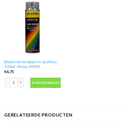
Blanke lak hooglans in spuitbus
500ml -Motip 04009
€
6,75
Blanke lak hooglans in spuitbus 500ml -Motip 04009 aantal
IN WINKELWAGEN
GERELATEERDE PRODUCTEN