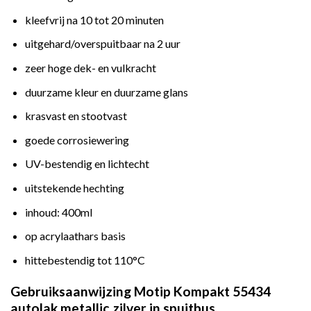
kleefvrij na 10 tot 20 minuten
uitgehard/overspuitbaar na 2 uur
zeer hoge dek- en vulkracht
duurzame kleur en duurzame glans
krasvast en stootvast
goede corrosiewering
UV-bestendig en lichtecht
uitstekende hechting
inhoud: 400ml
op acrylaathars basis
hittebestendig tot 110°C
Gebruiksaanwijzing Motip Kompakt 55434
autolak metallic zilver in spuitbus