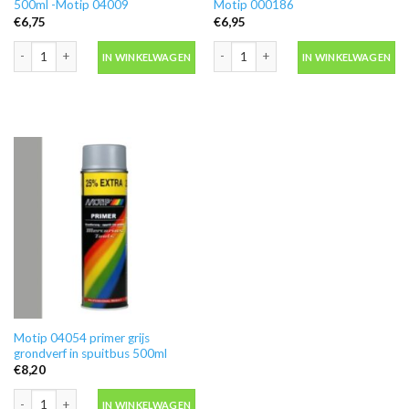
500ml -Motip 04009
Motip 000186
€
6,75
€
6,95
Blanke lak hooglans in spuitbus 500ml -Motip 04009 aantal
Ontvetter M600 in blik 500ml -Motip 
IN WINKELWAGEN
IN WINKELWAGEN
Motip 04054 primer grijs
grondverf in spuitbus 500ml
€
8,20
Motip 04054 primer grijs grondverf in spuitbus 500ml aantal
IN WINKELWAGEN