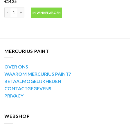
€
14,25
Motip Kompakt 44009 geel autolak in spuitbus 400ml aantal
IN WINKELWAGEN
MERCURIUS PAINT
OVER ONS
WAAROM MERCURIUS PAINT?
BETAALMOGELIJKHEDEN
CONTACTGEGEVENS
PRIVACY
WEBSHOP