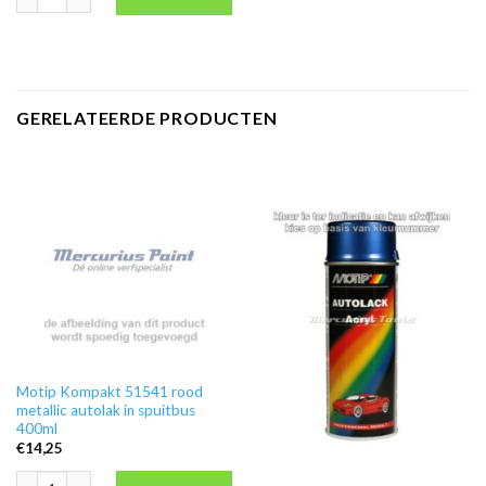
GERELATEERDE PRODUCTEN
Motip Kompakt 51541 rood
metallic autolak in spuitbus
400ml
€
14,25
Motip Kompakt 51541 rood metallic autolak in spuitbus 400ml aantal