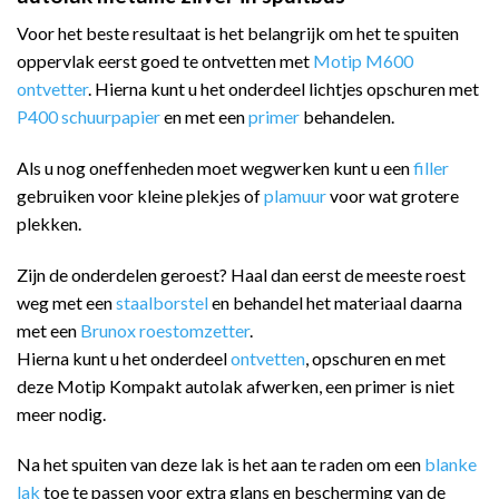
Voor het beste resultaat is het belangrijk om het te spuiten
oppervlak eerst goed te ontvetten met
Motip M600
ontvetter
. Hierna kunt u het onderdeel lichtjes opschuren met
P400 schuurpapier
en met een
primer
behandelen.
Als u nog oneffenheden moet wegwerken kunt u een
filler
gebruiken voor kleine plekjes of
plamuur
voor wat grotere
plekken.
Zijn de onderdelen geroest? Haal dan eerst de meeste roest
weg met een
staalborstel
en behandel het materiaal daarna
met een
Brunox roestomzetter
.
Hierna kunt u het onderdeel
ontvetten
, opschuren en met
deze Motip Kompakt autolak afwerken, een primer is niet
meer nodig.
Na het spuiten van deze lak is het aan te raden om een
blanke
lak
toe te passen voor extra glans en bescherming van de