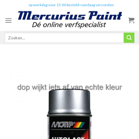
Skip
✔️
op werkdag voor 15:00 besteld=vandaag verzonden
to
content
Zoeken
naar: