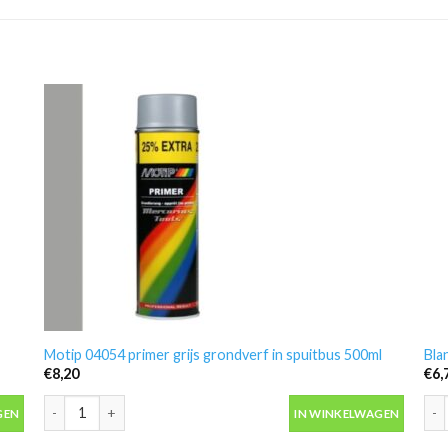
Motip 04054 primer grijs grondverf in spuitbus 500ml
Bla
€
8,20
€
6,
Motip 04054 primer grijs grondverf in spuitbus 500ml aantal
Bla
GEN
IN WINKELWAGEN