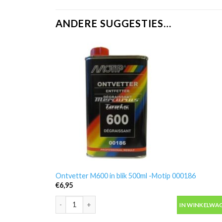
ANDERE SUGGESTIES…
Ontvetter M600 in blik 500ml -Motip 000186
€
6,95
Ontvetter M600 in blik 500ml -Motip 000186 aantal
IN WINKELWA