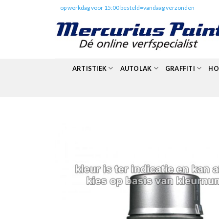
Skip
✔️
op werkdag voor 15:00 besteld=vandaag verzonden
to
content
ARTISTIEK
AUTOLAK
GRAFFITI
HO