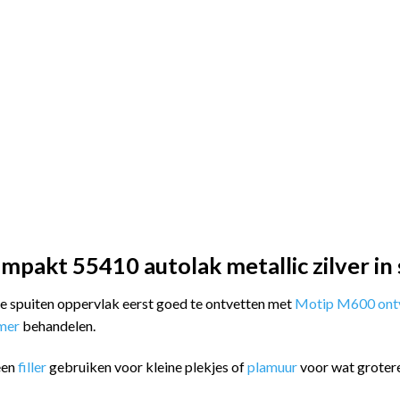
pakt 55410 autolak metallic zilver in 
 te spuiten oppervlak eerst goed te ontvetten met
Motip M600 ontv
imer
behandelen.
een
filler
gebruiken voor kleine plekjes of
plamuur
voor wat groter