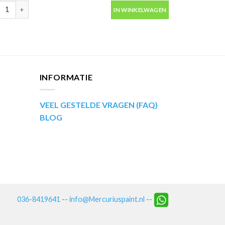
ip Kompakt 51655 rood metallic autolak in spuitbus 400ml aantal
IN WINKELWAGEN
INFORMATIE
VEEL GESTELDE VRAGEN (FAQ)
BLOG
036-8419641
--
info@Mercuriuspaint.nl
--