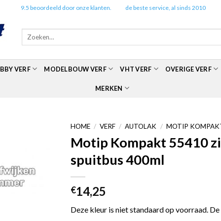
✔️
9.5 beoordeeld door onze klanten.
✔️
de beste service, al sinds 2010
Zoeken
naar:
BBY VERF
MODELBOUW VERF
VHT VERF
OVERIGE VERF
MERKEN
HOME
/
VERF
/
AUTOLAK
/
MOTIP KOMPAKT
Motip Kompakt 55410 zilv
spuitbus 400ml
14,25
€
Deze kleur is niet standaard op voorraad. De