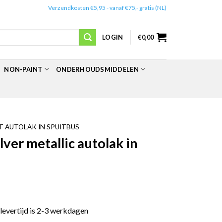
✔️
Verzendkosten €5,95 - vanaf €75,- gratis (NL)
LOGIN
€
0,00
NON-PAINT
ONDERHOUDSMIDDELEN
 AUTOLAK IN SPUITBUS
er metallic autolak in
 levertijd is 2-3 werkdagen