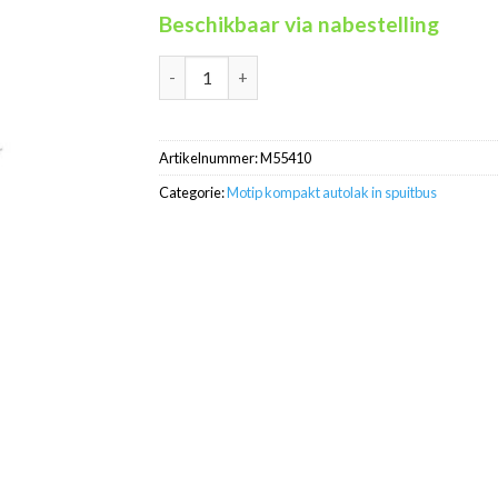
Beschikbaar via nabestelling
Motip Kompakt 55410 zilver metallic autolak 
Artikelnummer:
M55410
Categorie:
Motip kompakt autolak in spuitbus