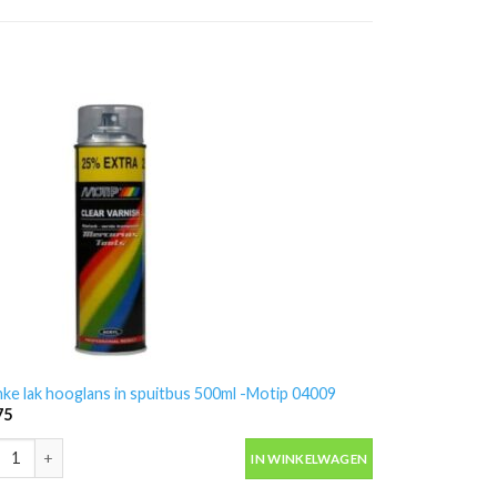
nke lak hooglans in spuitbus 500ml -Motip 04009
75
nke lak hooglans in spuitbus 500ml -Motip 04009 aantal
IN WINKELWAGEN