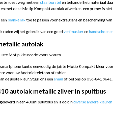
eeste roest weg met een
staalborstel
en behandel het materiaal da
n en met deze Motip Kompakt autolak afwerken, een primer is niet
m een
blanke lak
toe te passen voor extra glans en bescherming va
k raden wij het gebruik van een goed
verfmasker
en
handschoene
tallic autolak
juiste Motip kleurcode voor uw auto.
 smartphone kunt u eenvoudig de juiste Motip Kompakt kleur vo
ore voor uw Android telefoon of tablet.
an de juiste kleur. Stuur ons een
email
of bel ons op 036-841 9641.
 autolak metallic zilver in spuitbus
leverd in een 400ml spuitbus en is ook in
diverse andere kleuren