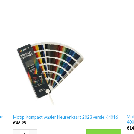
bus
Mot
Motip Kompakt waaier kleurenkaart 2023 versie K4016
400
€
46,95
€
14
Motip Kompakt waaier kleurenkaart 2023 versie K4016 aantal