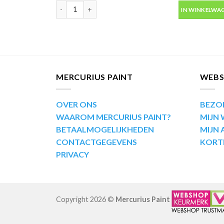
Motip Kompakt 55730 metallic goud autolak in spuitb
IN WINKELWA
MERCURIUS PAINT
WEB
OVER ONS
BEZO
WAAROM MERCURIUS PAINT?
MIJN
BETAALMOGELIJKHEDEN
MIJN
CONTACTGEGEVENS
KORT
PRIVACY
Copyright 2026 ©
Mercurius Paint