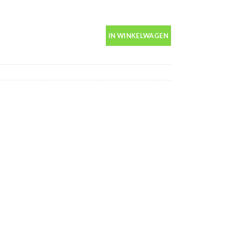
in spuitbus 400ml aantal
IN WINKELWAGEN