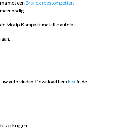
arna met een
Brunox roestomzetter
.
 meer nodig.
n de Motip Kompakt metallic autolak.
n
aan.
or uw auto vinden. Download hem
hier
in de
te verkrijgen.