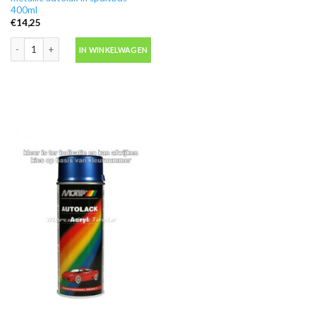
400ml
€
14,25
Motip Kompakt 53678 blauw metallic autolak in spuitbus 400ml aantal
IN WINKELWAGEN