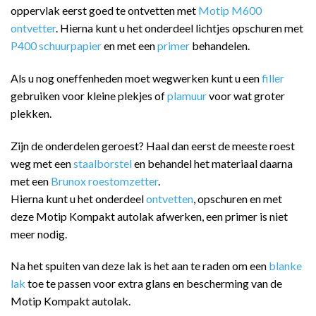
oppervlak eerst goed te ontvetten met
Motip M600
ontvetter
. Hierna kunt u het onderdeel lichtjes opschuren met
P400 schuurpapier
en met een
primer
behandelen.
Als u nog oneffenheden moet wegwerken kunt u een
filler
gebruiken voor kleine plekjes of
plamuur
voor wat groter
plekken.
Zijn de onderdelen geroest? Haal dan eerst de meeste roest
weg met een
staalborstel
en behandel het materiaal daarna
met een
Brunox roestomzetter
.
Hierna kunt u het onderdeel
ontvetten
, opschuren en met
deze Motip Kompakt autolak afwerken, een primer is niet
meer nodig.
Na het spuiten van deze lak is het aan te raden om een
blanke
lak
toe te passen voor extra glans en bescherming van de
Motip Kompakt autolak.