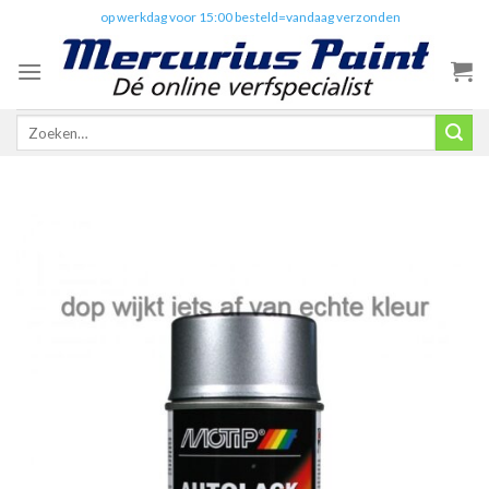
Skip
✔️
op werkdag voor 15:00 besteld=vandaag verzonden
to
content
Zoeken
naar: