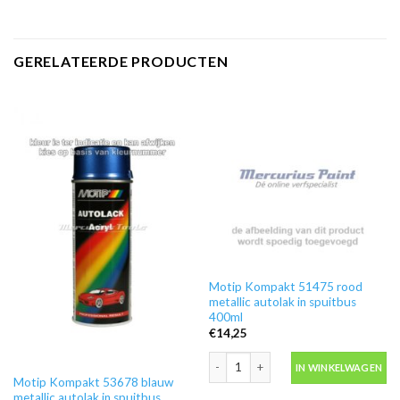
GERELATEERDE PRODUCTEN
Motip Kompakt 51475 rood
metallic autolak in spuitbus
400ml
€
14,25
Motip Kompakt 51475 rood metallic au
IN WINKELWAGEN
Motip Kompakt 53678 blauw
metallic autolak in spuitbus