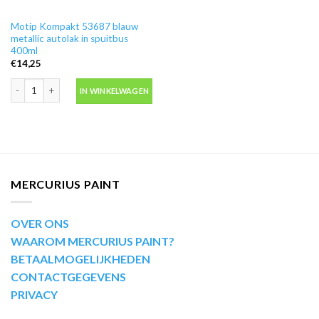
Motip Kompakt 53687 blauw
metallic autolak in spuitbus
400ml
€
14,25
Motip Kompakt 53687 blauw metallic autolak in spuitbus 400ml aantal
IN WINKELWAGEN
MERCURIUS PAINT
OVER ONS
WAAROM MERCURIUS PAINT?
BETAALMOGELIJKHEDEN
CONTACTGEGEVENS
PRIVACY