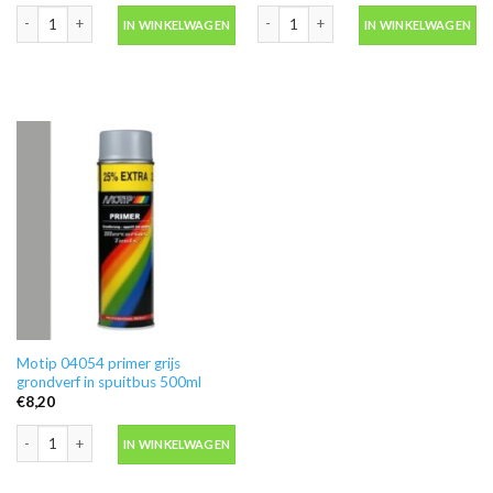
Blanke lak hooglans in spuitbus 500ml -Motip 04009 aantal
Ontvetter M600 in blik 500ml -Motip 
IN WINKELWAGEN
IN WINKELWAGEN
Motip 04054 primer grijs
grondverf in spuitbus 500ml
€
8,20
Motip 04054 primer grijs grondverf in spuitbus 500ml aantal
IN WINKELWAGEN