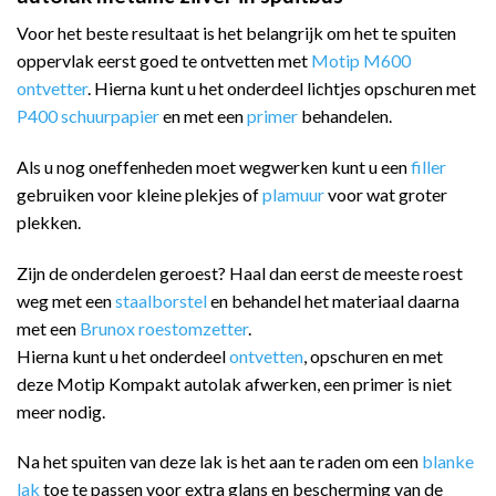
Voor het beste resultaat is het belangrijk om het te spuiten
oppervlak eerst goed te ontvetten met
Motip M600
ontvetter
. Hierna kunt u het onderdeel lichtjes opschuren met
P400 schuurpapier
en met een
primer
behandelen.
Als u nog oneffenheden moet wegwerken kunt u een
filler
gebruiken voor kleine plekjes of
plamuur
voor wat groter
plekken.
Zijn de onderdelen geroest? Haal dan eerst de meeste roest
weg met een
staalborstel
en behandel het materiaal daarna
met een
Brunox roestomzetter
.
Hierna kunt u het onderdeel
ontvetten
, opschuren en met
deze Motip Kompakt autolak afwerken, een primer is niet
meer nodig.
Na het spuiten van deze lak is het aan te raden om een
blanke
lak
toe te passen voor extra glans en bescherming van de