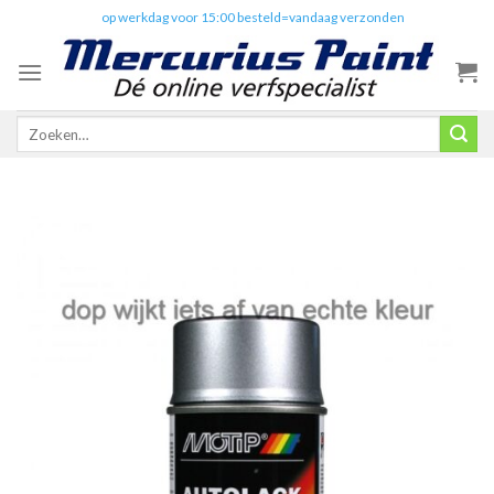
Skip
✔️
op werkdag voor 15:00 besteld=vandaag verzonden
to
content
Zoeken
naar: