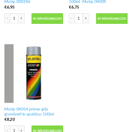
Motip 000186
500ml -Motip 04009
€
6,95
€
6,75
Ontvetter M600 in blik 500ml -Motip 000186 aantal
Blanke lak hooglans in spuitbus 500ml
IN WINKELWAGEN
IN WINKELWAGEN
Motip 04054 primer grijs
grondverf in spuitbus 500ml
€
8,20
Motip 04054 primer grijs grondverf in spuitbus 500ml aantal
IN WINKELWAGEN