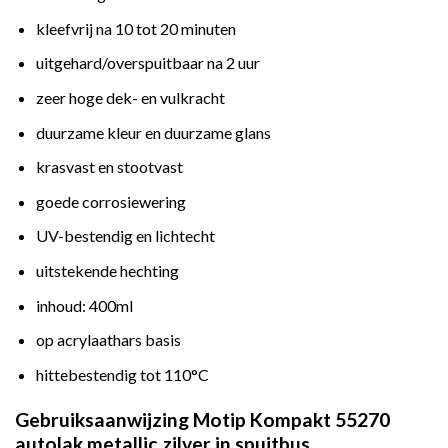
kleefvrij na 10 tot 20 minuten
uitgehard/overspuitbaar na 2 uur
zeer hoge dek- en vulkracht
duurzame kleur en duurzame glans
krasvast en stootvast
goede corrosiewering
UV-bestendig en lichtecht
uitstekende hechting
inhoud: 400ml
op acrylaathars basis
hittebestendig tot 110°C
Gebruiksaanwijzing Motip Kompakt 55270
autolak metallic zilver in spuitbus