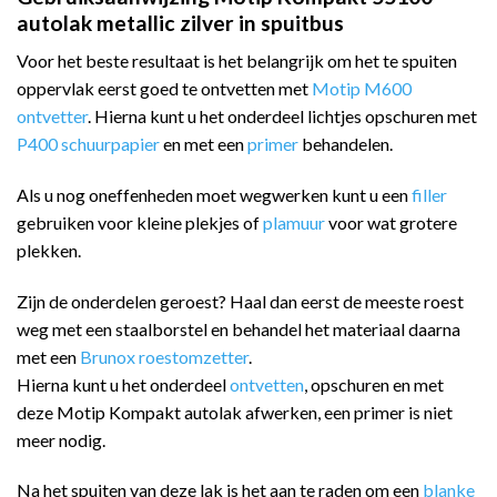
autolak metallic zilver in spuitbus
Voor het beste resultaat is het belangrijk om het te spuiten
oppervlak eerst goed te ontvetten met
Motip M600
ontvetter
. Hierna kunt u het onderdeel lichtjes opschuren met
P400 schuurpapier
en met een
primer
behandelen.
Als u nog oneffenheden moet wegwerken kunt u een
filler
gebruiken voor kleine plekjes of
plamuur
voor wat grotere
plekken.
Zijn de onderdelen geroest? Haal dan eerst de meeste roest
weg met een staalborstel en behandel het materiaal daarna
met een
Brunox roestomzetter
.
Hierna kunt u het onderdeel
ontvetten
, opschuren en met
deze Motip Kompakt autolak afwerken, een primer is niet
meer nodig.
Na het spuiten van deze lak is het aan te raden om een
blanke