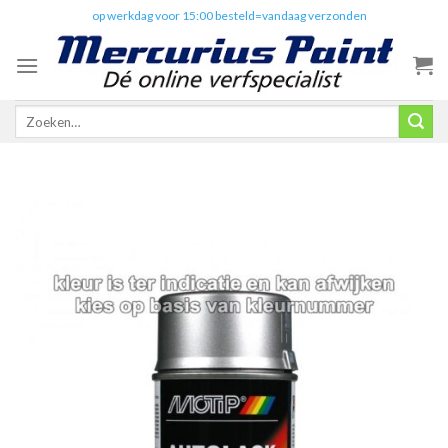
Skip
✔️
op werkdag voor 15:00 besteld=vandaag verzonden
to
content
Zoeken
naar: