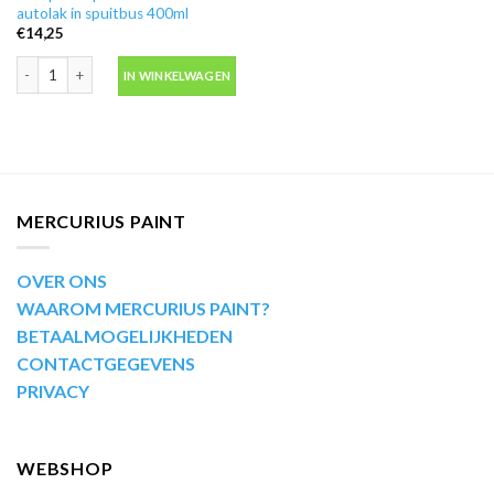
autolak in spuitbus 400ml
€
14,25
Motip Kompakt 45295 wit autolak in spuitbus 400ml aantal
IN WINKELWAGEN
MERCURIUS PAINT
OVER ONS
WAAROM MERCURIUS PAINT?
BETAALMOGELIJKHEDEN
CONTACTGEGEVENS
PRIVACY
WEBSHOP