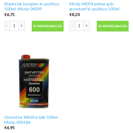
Blanke lak hooglans in spuitbus
Motip 04054 primer grijs
500ml -Motip 04009
grondverf in spuitbus 500ml
€
6,75
€
8,20
Blanke lak hooglans in spuitbus 500ml -Motip 04009 aantal
Motip 04054 primer grijs grondverf in
IN WINKELWAGEN
IN WINKELWAGEN
Ontvetter M600 in blik 500ml -
Motip 000186
€
6,95