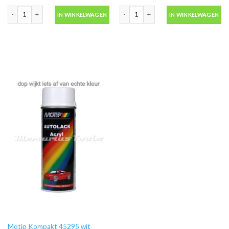
Motip Kompakt 53561 blauw metallic autolak in spuitbus 400ml aantal
Motip Kompakt 51475 rood metallic au
IN WINKELWAGEN
IN WINKELWAGEN
Motip Kompakt 45295 wit