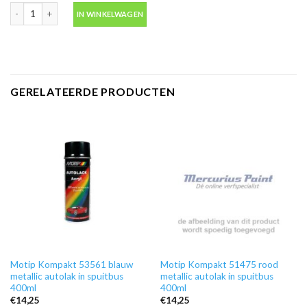
Ontvetter M600 in blik 500ml -Motip 000186 aantal
IN WINKELWAGEN
GERELATEERDE PRODUCTEN
Motip Kompakt 53561 blauw
Motip Kompakt 51475 rood
metallic autolak in spuitbus
metallic autolak in spuitbus
400ml
400ml
€
14,25
€
14,25