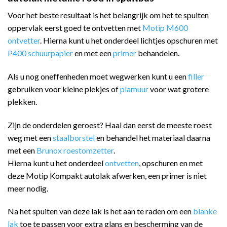
Voor het beste resultaat is het belangrijk om het te spuiten
oppervlak eerst goed te ontvetten met
Motip M600
ontvetter
. Hierna kunt u het onderdeel lichtjes opschuren met
P400 schuurpapier
en met een
primer
behandelen.
Als u nog oneffenheden moet wegwerken kunt u een
filler
gebruiken voor kleine plekjes of
plamuur
voor wat grotere
plekken.
Zijn de onderdelen geroest? Haal dan eerst de meeste roest
weg met een
staalborstel
en behandel het materiaal daarna
met een
Brunox roestomzetter
.
Hierna kunt u het onderdeel
ontvetten
, opschuren en met
deze Motip Kompakt autolak afwerken, een primer is niet
meer nodig.
Na het spuiten van deze lak is het aan te raden om een
blanke
lak
toe te passen voor extra glans en bescherming van de