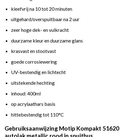
kleefvrij na 10 tot 20 minuten
uitgehard/overspuitbaar na 2 uur
zeer hoge dek- en vulkracht
duurzame kleur en duurzame glans
krasvast en stootvast
goede corrosiewering
UV-bestendig en lichtecht
uitstekende hechting
inhoud: 400ml
op acrylaathars basis
hittebestendig tot 110°C
Gebruiksaanwijzing Motip Kompakt 51620
autolak metallic rood in spuitbus