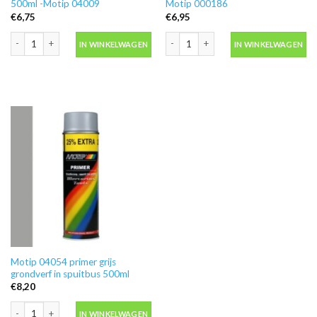
500ml -Motip 04009
Motip 000186
€
6,75
€
6,95
Blanke lak hooglans in spuitbus 500ml -Motip 04009 aantal
Ontvetter M600 in blik 500ml -Motip 
IN WINKELWAGEN
IN WINKELWAGEN
Motip 04054 primer grijs
grondverf in spuitbus 500ml
€
8,20
Motip 04054 primer grijs grondverf in spuitbus 500ml aantal
IN WINKELWAGEN