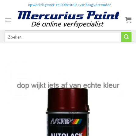
Skip
✔️
op werkdag voor 15:00 besteld=vandaag verzonden
to
content
Zoeken
naar: