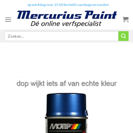
Skip
✔️
op werkdag voor 15:00 besteld=vandaag verzonden
to
content
Zoeken
naar: