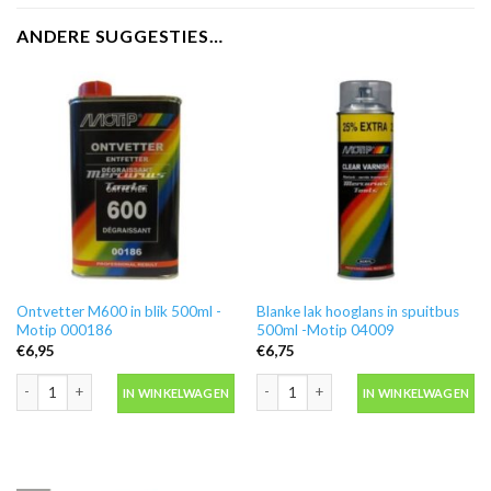
ANDERE SUGGESTIES…
Ontvetter M600 in blik 500ml -
Blanke lak hooglans in spuitbus
Motip 000186
500ml -Motip 04009
€
6,95
€
6,75
Ontvetter M600 in blik 500ml -Motip 000186 aantal
Blanke lak hooglans in spuitbus 500ml
IN WINKELWAGEN
IN WINKELWAGEN