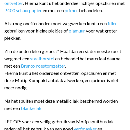
ontvetter
. Hierna kunt u het onderdeel lichtjes opschuren met
P400 schuurpapier
en met een
primer
behandelen.
Als u nog oneffenheden moet wegwerken kunt u een
filler
gebruiken voor kleine plekjes of
plamuur
voor wat groter
plekken.
Zijn de onderdelen geroest? Haal dan eerst de meeste roest
weg met een
staalborstel
en behandel het materiaal daarna
met een
Brunox roestomzetter
.
Hierna kunt u het onderdeel ontvetten, opschuren en met
deze Motip Kompakt autolak afwerken, een primer is niet
meer nodig.
Na het spuiten moet deze metallic lak beschermd worden
met een
blanke lak.
LET OP: voor een veilig gebruik van Motip spuitbus lak
raden wij het gebruik van een goed
verfmasker
en