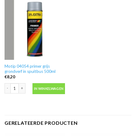
Motip 04054 primer grijs
grondverf in spuitbus 500ml
€
8,20
Motip 04054 primer grijs grondverf in spuitbus 500ml aantal
IN WINKELWAGEN
GERELATEERDE PRODUCTEN