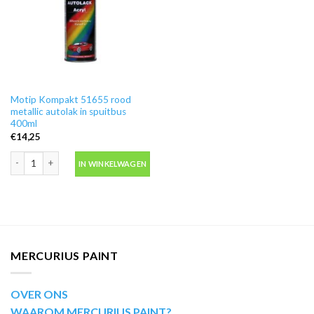
Motip Kompakt 51655 rood
metallic autolak in spuitbus
400ml
€
14,25
Motip Kompakt 51655 rood metallic autolak in spuitbus 400ml aantal
IN WINKELWAGEN
MERCURIUS PAINT
OVER ONS
WAAROM MERCURIUS PAINT?