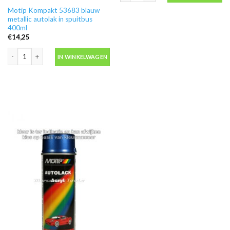
Motip Kompakt 53683 blauw
metallic autolak in spuitbus
400ml
€
14,25
Motip Kompakt 53683 blauw metallic autolak in spuitbus 400ml aantal
IN WINKELWAGEN