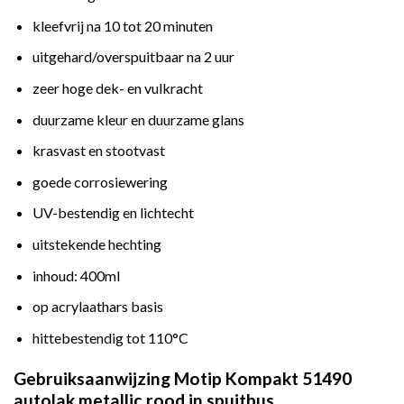
kleefvrij na 10 tot 20 minuten
uitgehard/overspuitbaar na 2 uur
zeer hoge dek- en vulkracht
duurzame kleur en duurzame glans
krasvast en stootvast
goede corrosiewering
UV-bestendig en lichtecht
uitstekende hechting
inhoud: 400ml
op acrylaathars basis
hittebestendig tot 110°C
Gebruiksaanwijzing Motip Kompakt 51490
autolak metallic rood in spuitbus