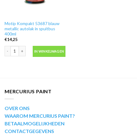
Motip Kompakt 53687 blauw
metallic autolak in spuitbus
400ml
€
14,25
Motip Kompakt 53687 blauw metallic autolak in spuitbus 400ml aantal
IN WINKELWAGEN
MERCURIUS PAINT
OVER ONS
WAAROM MERCURIUS PAINT?
BETAALMOGELIJKHEDEN
CONTACTGEGEVENS