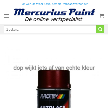
Skip
✔️
op werkdag voor 15:00 besteld=vandaag verzonden
to
content
Zoeken
naar: