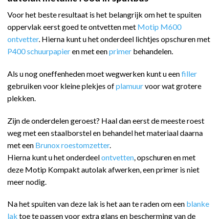
Voor het beste resultaat is het belangrijk om het te spuiten
oppervlak eerst goed te ontvetten met
Motip M600
ontvetter
. Hierna kunt u het onderdeel lichtjes opschuren met
P400 schuurpapier
en met een
primer
behandelen.
Als u nog oneffenheden moet wegwerken kunt u een
filler
gebruiken voor kleine plekjes of
plamuur
voor wat grotere
plekken.
Zijn de onderdelen geroest? Haal dan eerst de meeste roest
weg met een staalborstel en behandel het materiaal daarna
met een
Brunox roestomzetter
.
Hierna kunt u het onderdeel
ontvetten
, opschuren en met
deze Motip Kompakt autolak afwerken, een primer is niet
meer nodig.
Na het spuiten van deze lak is het aan te raden om een
blanke
lak
toe te passen voor extra glans en bescherming van de