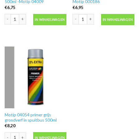
500ml -Motip 04009
Motip 000186
€
6,75
€
6,95
Blanke lak hooglans in spuitbus 500ml -Motip 04009 aantal
Ontvetter M600 in blik 500ml -Motip 
IN WINKELWAGEN
IN WINKELWAGEN
Motip 04054 primer grijs
grondverf in spuitbus 500ml
€
8,20
Motip 04054 primer grijs grondverf in spuitbus 500ml aantal
IN WINKELWAGEN