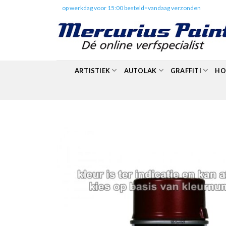
Skip
✔️
op werkdag voor 15:00 besteld=vandaag verzonden
to
content
ARTISTIEK
AUTOLAK
GRAFFITI
HO