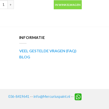
ip Kompakt 53561 blauw metallic autolak in spuitbus 400ml aantal
IN WINKELWAGEN
INFORMATIE
VEEL GESTELDE VRAGEN (FAQ)
BLOG
036-8419641
--
info@Mercuriuspaint.nl
--