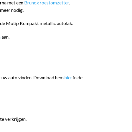
arna met een
Brunox roestomzetter
.
 meer nodig.
n de Motip Kompakt metallic autolak.
n
aan.
or uw auto vinden. Download hem
hier
in de
te verkrijgen.