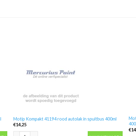
Mot
l
Motip Kompakt 41194 rood autolak in spuitbus 400ml
400
€
14,25
€
14
 aantal
Motip Kompakt 41194 rood autolak in spuitbus 400ml aantal