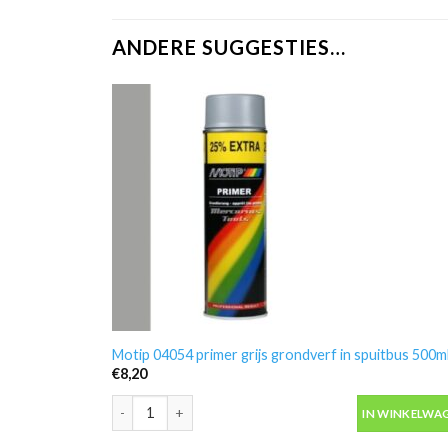
ANDERE SUGGESTIES…
Motip 04054 primer grijs grondverf in spuitbus 500m
€
8,20
Motip 04054 primer grijs grondverf in spuitbus 500ml
IN WINKELWA