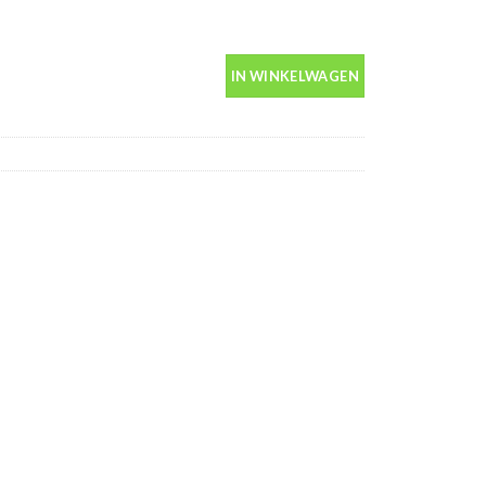
n spuitbus 400ml aantal
IN WINKELWAGEN