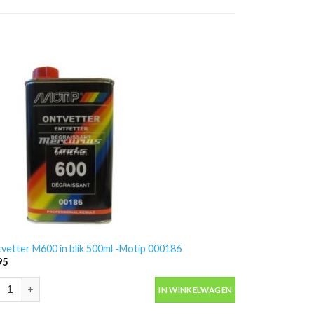
vetter M600 in blik 500ml -Motip 000186
95
vetter M600 in blik 500ml -Motip 000186 aantal
IN WINKELWAGEN