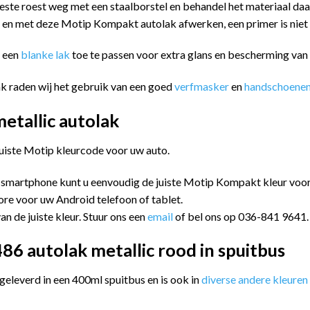
este roest weg met een staalborstel en behandel het materiaal da
n en met deze Motip Kompakt autolak afwerken, een primer is niet
m een
blanke lak
toe te passen voor extra glans en bescherming va
k raden wij het gebruik van een goed
verfmasker
en
handschoene
tallic autolak
juiste Motip kleurcode voor uw auto.
 smartphone kunt u eenvoudig de juiste Motip Kompakt kleur vo
ore voor uw Android telefoon of tablet.
an de juiste kleur. Stuur ons een
email
of bel ons op 036-841 9641.
6 autolak metallic rood in spuitbus
leverd in een 400ml spuitbus en is ook in
diverse andere kleuren