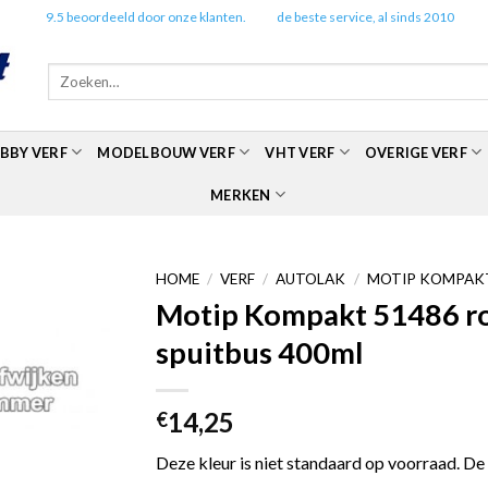
✔️
9.5 beoordeeld door onze klanten.
✔️
de beste service, al sinds 2010
Zoeken
naar:
BBY VERF
MODELBOUW VERF
VHT VERF
OVERIGE VERF
MERKEN
HOME
/
VERF
/
AUTOLAK
/
MOTIP KOMPAKT
Motip Kompakt 51486 roo
spuitbus 400ml
14,25
€
Deze kleur is niet standaard op voorraad. De