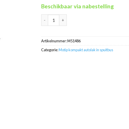
Beschikbaar via nabestelling
Motip Kompakt 51486 rood metallic autolak i
Artikelnummer:
M51486
Categorie:
Motip kompakt autolak in spuitbus