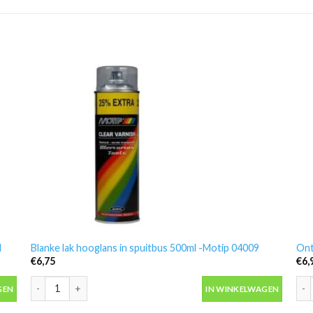
l
Blanke lak hooglans in spuitbus 500ml -Motip 04009
Ont
€
6,75
€
6,
 aantal
Blanke lak hooglans in spuitbus 500ml -Motip 04009 aantal
Ont
GEN
IN WINKELWAGEN