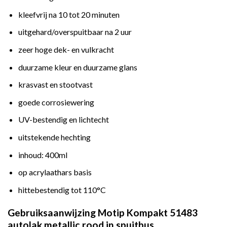
kleefvrij na 10 tot 20 minuten
uitgehard/overspuitbaar na 2 uur
zeer hoge dek- en vulkracht
duurzame kleur en duurzame glans
krasvast en stootvast
goede corrosiewering
UV-bestendig en lichtecht
uitstekende hechting
inhoud: 400ml
op acrylaathars basis
hittebestendig tot 110°C
Gebruiksaanwijzing Motip Kompakt 51483
autolak metallic rood in spuitbus