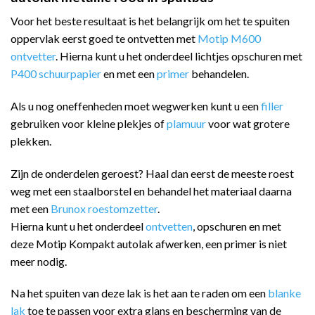
Voor het beste resultaat is het belangrijk om het te spuiten
oppervlak eerst goed te ontvetten met
Motip M600
ontvetter
. Hierna kunt u het onderdeel lichtjes opschuren met
P400 schuurpapier
en met een
primer
behandelen.
Als u nog oneffenheden moet wegwerken kunt u een
filler
gebruiken voor kleine plekjes of
plamuur
voor wat grotere
plekken.
Zijn de onderdelen geroest? Haal dan eerst de meeste roest
weg met een staalborstel en behandel het materiaal daarna
met een
Brunox roestomzetter
.
Hierna kunt u het onderdeel
ontvetten
, opschuren en met
deze Motip Kompakt autolak afwerken, een primer is niet
meer nodig.
Na het spuiten van deze lak is het aan te raden om een
blanke
lak
toe te passen voor extra glans en bescherming van de