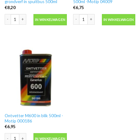
grondverf in spuitbus 500ml
500ml -Motip 04009
€
8,20
€
6,75
Motip 04054 primer grijs grondverf in spuitbus 500ml aantal
Blanke lak hooglans in spuitbus 500ml
IN WINKELWAGEN
IN WINKELWAGEN
Ontvetter M600 in blik 500ml -
Motip 000186
€
6,95
Ontvetter M600 in blik 500ml -Motip 000186 aantal
IN WINKELWAGEN