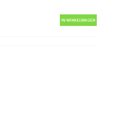
in spuitbus 400ml aantal
IN WINKELWAGEN