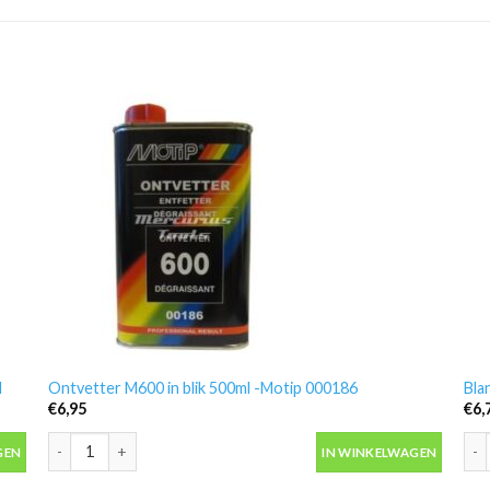
l
Ontvetter M600 in blik 500ml -Motip 000186
Bla
€
6,95
€
6,
 aantal
Ontvetter M600 in blik 500ml -Motip 000186 aantal
Bla
GEN
IN WINKELWAGEN