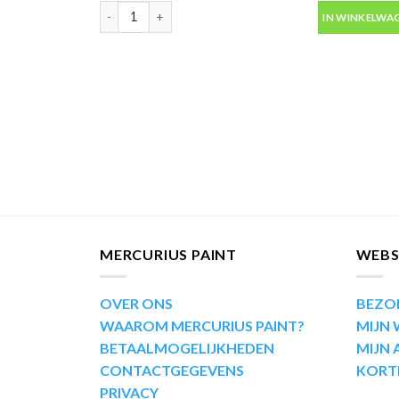
Motip Kompakt 53870 blauw metallic autolak in spuit
IN WINKELWA
MERCURIUS PAINT
WEB
OVER ONS
BEZO
WAAROM MERCURIUS PAINT?
MIJN
BETAALMOGELIJKHEDEN
MIJN
CONTACTGEGEVENS
KORT
PRIVACY