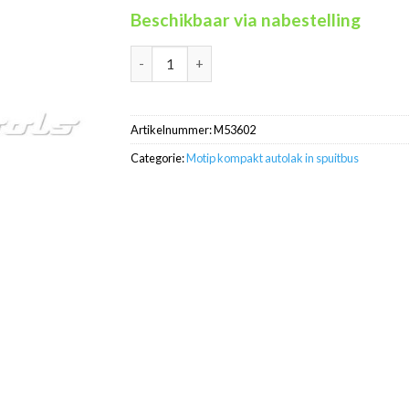
Beschikbaar via nabestelling
Motip Kompakt 53602 groen metallic autolak 
Artikelnummer:
M53602
Categorie:
Motip kompakt autolak in spuitbus