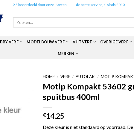
✔️
9.5 beoordeeld door onze klanten.
✔️
de beste service, al sinds 2010
Zoeken
naar:
BBY VERF
MODELBOUW VERF
VHT VERF
OVERIGE VERF
MERKEN
HOME
/
VERF
/
AUTOLAK
/
MOTIP KOMPAKT
Motip Kompakt 53602 gro
spuitbus 400ml
14,25
€
Deze kleur is niet standaard op voorraad. De