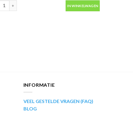
ip Kompakt 53663 groen metallic autolak in spuitbus 400ml aantal
IN WINKELWAGEN
aantal
INFORMATIE
VEEL GESTELDE VRAGEN (FAQ)
BLOG