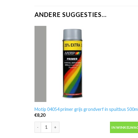
ANDERE SUGGESTIES…
Motip 04054 primer grijs grondverf in spuitbus 500m
€
8,20
Motip 04054 primer grijs grondverf in spuitbus 500ml
IN WINKELWA