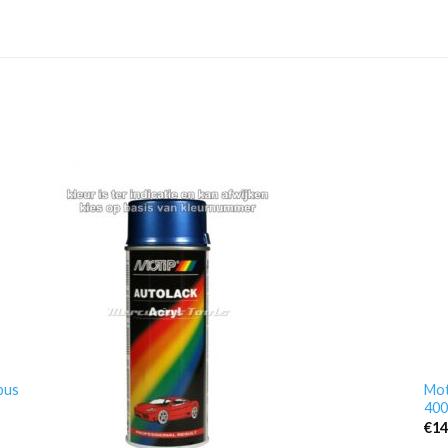
bus
Mot
400
€
14