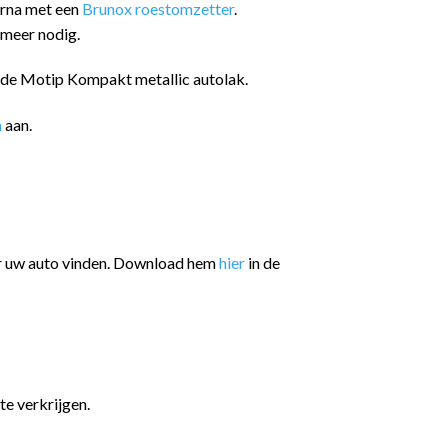
arna met een
Brunox roestomzetter
.
 meer nodig.
n de Motip Kompakt metallic autolak.
n
aan.
or uw auto vinden. Download hem
hier
in de
te verkrijgen.