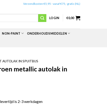
✔️
Verzendkosten €5,95 - vanaf €75,- gratis (NL)
LOGIN
€
0,00
NON-PAINT
ONDERHOUDSMIDDELEN
 AUTOLAK IN SPUITBUS
en metallic autolak in
 levertijd is 2-3 werkdagen