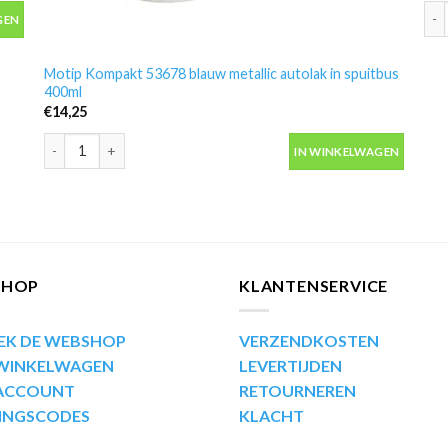
bus 400ml aantal
Mot
GEN
Motip Kompakt 53678 blauw metallic autolak in spuitbus
400ml
€
14,25
Motip Kompakt 53678 blauw metallic autolak in spuitbus 400ml 
IN WINKELWAGEN
SHOP
KLANTENSERVICE
EK DE WEBSHOP
VERZENDKOSTEN
 WINKELWAGEN
LEVERTIJDEN
 ACCOUNT
RETOURNEREN
INGSCODES
KLACHT