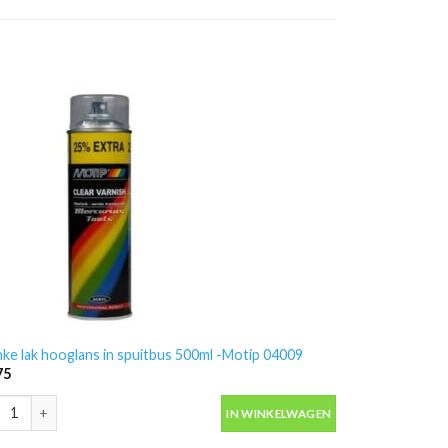
nke lak hooglans in spuitbus 500ml -Motip 04009
75
nke lak hooglans in spuitbus 500ml -Motip 04009 aantal
IN WINKELWAGEN