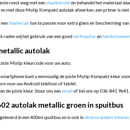
eeste roest weg met een
staalborstel
en behandel het materiaal da
n en met deze Motip Kompakt autolak afwerken, een primer is niet
m een
blanke lak
toe te passen voor extra glans en bescherming va
k raden wij het gebruik van een goed
verfmasker
en
handschoene
tallic autolak
juiste Motip kleurcode voor uw auto.
 smartphone kunt u eenvoudig de juiste Motip Kompakt kleur vo
ore voor uw Android telefoon of tablet.
an de juiste kleur. Stuur ons een
email
of bel ons op 036-841 9641.
2 autolak metallic groen in spuitbus
leverd in een 400ml spuitbus en is ook in
diverse andere kleuren