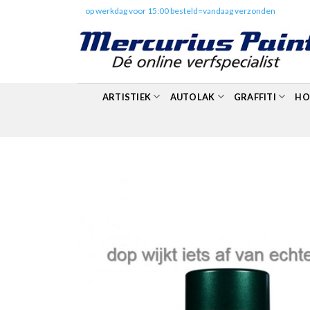
Skip
✔️
op werkdag voor 15:00 besteld=vandaag verzonden
to
content
ARTISTIEK
AUTOLAK
GRAFFITI
HO