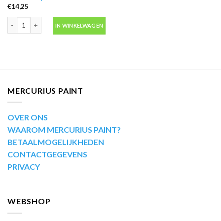
€
14,25
Motip Kompakt 45295 wit autolak in spuitbus 400ml aantal
IN WINKELWAGEN
MERCURIUS PAINT
OVER ONS
WAAROM MERCURIUS PAINT?
BETAALMOGELIJKHEDEN
CONTACTGEGEVENS
PRIVACY
WEBSHOP