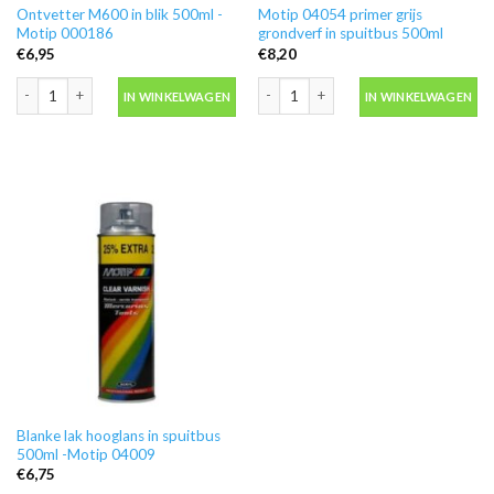
Ontvetter M600 in blik 500ml -
Motip 04054 primer grijs
Motip 000186
grondverf in spuitbus 500ml
€
6,95
€
8,20
Ontvetter M600 in blik 500ml -Motip 000186 aantal
Motip 04054 primer grijs grondverf in
IN WINKELWAGEN
IN WINKELWAGEN
Blanke lak hooglans in spuitbus
500ml -Motip 04009
€
6,75