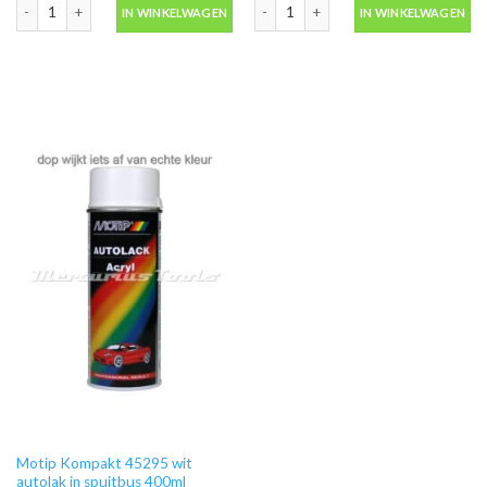
Motip Kompakt 44562 groen autolak in spuitbus 400ml aantal
Motip Kompakt 41194 rood autolak in
IN WINKELWAGEN
IN WINKELWAGEN
Motip Kompakt 45295 wit
autolak in spuitbus 400ml