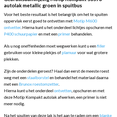
autolak metallic groen in spuitbus
Voor het beste resultaat is het belangrijk om het te spuiten
oppervlak eerst goed te ontvetten met
Motip M600
ontvetter
. Hierna kunt u het onderdeel lichtjes opschuren met
P400 schuurpapier
en met een
primer
behandelen.
Als u nog oneffenheden moet wegwerken kunt u een
filler
gebruiken voor kleine plekjes of
plamuur
voor wat grotere
plekken.
Zijn de onderdelen geroest? Haal dan eerst de meeste roest
weg met een
staalborstel
en behandel het materiaal daarna
met een
Brunox roestomzetter
.
Hierna kunt u het onderdeel
ontvetten
, opschuren en met
deze Motip Kompakt autolak afwerken, een primer is niet
meer nodig.
Na het spuiten van deze lak is het aan te raden om een
blanke