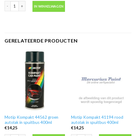
Blanke lak hooglans in spuitbus 500ml -Motip 04009 aantal
IN WINKELWAGEN
GERELATEERDE PRODUCTEN
Motip Kompakt 44562 groen
Motip Kompakt 41194 rood
autolak in spuitbus 400ml
autolak in spuitbus 400ml
€
14,25
€
14,25