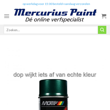
Skip
✔️
op werkdag voor 15:00 besteld=vandaag verzonden
to
content
Zoeken
naar: