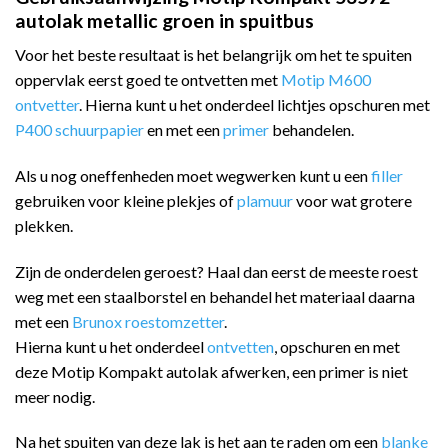
autolak metallic groen in spuitbus
Voor het beste resultaat is het belangrijk om het te spuiten
oppervlak eerst goed te ontvetten met
Motip M600
ontvetter
. Hierna kunt u het onderdeel lichtjes opschuren met
P400 schuurpapier
en met een
primer
behandelen.
Als u nog oneffenheden moet wegwerken kunt u een
filler
gebruiken voor kleine plekjes of
plamuur
voor wat grotere
plekken.
Zijn de onderdelen geroest? Haal dan eerst de meeste roest
weg met een staalborstel en behandel het materiaal daarna
met een
Brunox roestomzetter
.
Hierna kunt u het onderdeel
ontvetten
, opschuren en met
deze Motip Kompakt autolak afwerken, een primer is niet
meer nodig.
Na het spuiten van deze lak is het aan te raden om een
blanke