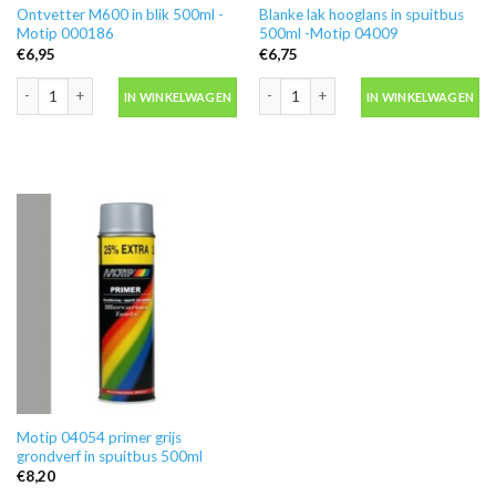
Ontvetter M600 in blik 500ml -
Blanke lak hooglans in spuitbus
Motip 000186
500ml -Motip 04009
€
6,95
€
6,75
Ontvetter M600 in blik 500ml -Motip 000186 aantal
Blanke lak hooglans in spuitbus 500ml
IN WINKELWAGEN
IN WINKELWAGEN
Motip 04054 primer grijs
grondverf in spuitbus 500ml
€
8,20