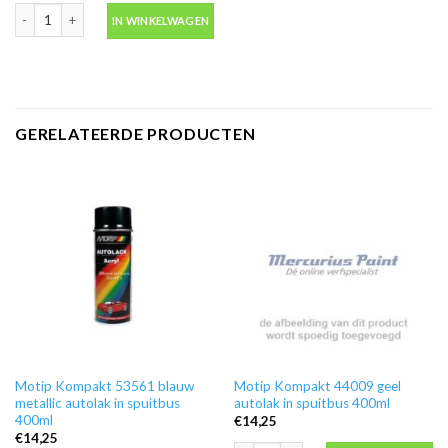
Motip 04054 primer grijs grondverf in spuitbus 500ml aantal
IN WINKELWAGEN
GERELATEERDE PRODUCTEN
Motip Kompakt 53561 blauw
Motip Kompakt 44009 geel
metallic autolak in spuitbus
autolak in spuitbus 400ml
400ml
€
14,25
€
14,25