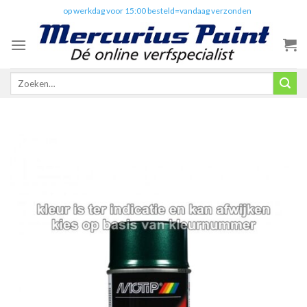
Skip
✔️
op werkdag voor 15:00 besteld=vandaag verzonden
to
content
Zoeken
naar: